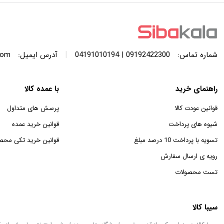
با ظرفیت 440 لیتر
SWF120A ظرفیت 12 کیلوگرم
|
شماره تماس:
09192422300 | 04191010194
آدرس ایمیل:
com
راهنمای خرید
با عمده کالا
قوانین عودت کالا
پرسش های متداول
شیوه های پرداخت
قوانین خرید عمده
تسویه با پرداخت 10 درصد مبلغ
قوانین خرید تکی محص
رویه ی ارسال سفارش
تست محصولات
سیبا کالا