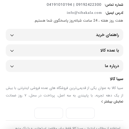
09192422300 | 04191010194
شماره تماس:
آدرس ایمیل:
info@sibakala.com
هفت روز هفته ، 24 ساعت شبانه‌روز پاسخگوی شما هستیم.
راهنمای خرید
با عمده کالا
درباره ما
سیبا کالا
سیبا کالا به عنوان یکی از قدیمی‌ترین فروشگاه های عمده فروشی اینترنتی با بیش
از یک دهه تجربه، با پایبندی به سه اصل، پرداخت در محل، ۷ روز ضمانت
نمایش بیشتر
بازگشت کالا و تضمین اصل‌بودن کالا موفق شده تا همگام با فروشگاه‌های معتبر
جهان، به بزرگ‌ترین فروشگاه اینترنتی ایران تبدیل شود. به محض ورود به سایت
سیبا کالا با دنیایی از کالا رو به رو می‌شوید! هر آنچه که نیاز دارید و به ذهن شما
خطور می‌کند در اینجا پیدا خواهید کرد.
استفاده از مطالب اینترنتی سیبا کالا فقط برای مقاصد غیرتجاری و با ذکر منبع