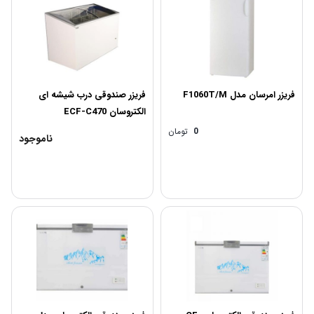
فریزر امرسان مدل F1060T/M
فریزر صندوقی درب شیشه ای
الکتروسان ECF-C470
0
تومان
ناموجود