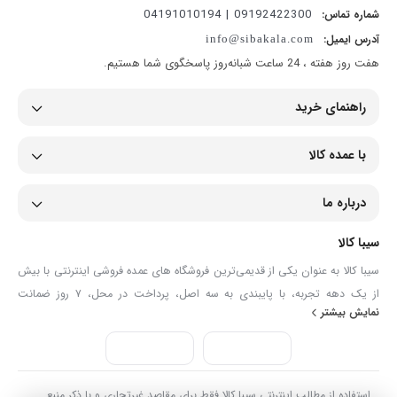
09192422300 | 04191010194
شماره تماس:
آدرس ایمیل:
info@sibakala.com
هفت روز هفته ، 24 ساعت شبانه‌روز پاسخگوی شما هستیم.
راهنمای خرید
با عمده کالا
درباره ما
سیبا کالا
سیبا کالا به عنوان یکی از قدیمی‌ترین فروشگاه های عمده فروشی اینترنتی با بیش
از یک دهه تجربه، با پایبندی به سه اصل، پرداخت در محل، ۷ روز ضمانت
نمایش بیشتر
بازگشت کالا و تضمین اصل‌بودن کالا موفق شده تا همگام با فروشگاه‌های معتبر
جهان، به بزرگ‌ترین فروشگاه اینترنتی ایران تبدیل شود. به محض ورود به سایت
سیبا کالا با دنیایی از کالا رو به رو می‌شوید! هر آنچه که نیاز دارید و به ذهن شما
خطور می‌کند در اینجا پیدا خواهید کرد.
استفاده از مطالب اینترنتی سیبا کالا فقط برای مقاصد غیرتجاری و با ذکر منبع