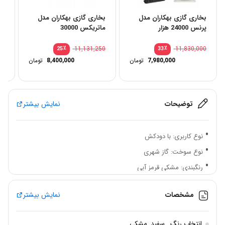
بخاری گازی بهکاران مدل
بخاری گازی بهکاران مدل
بخ
پرنس 24000 هزار
ماتریکس 30000
پرنس
00
٪
11,131,250
٪
11,830,000
25
33
7,980,000
تومان
8,400,000
تومان
توضیحات
نمایش بیشتر
نوع کاربری: با دودکش
نوع سوخت: گاز شهری
رنگبندی: مشکی قرمز آبی
حداکثر توان حرارتی: 3200 کالری
مشخصات
نمایش بیشتر
سیستم ODS: دارد
ولوم تنظیم شعله: دارد
با بدنه تمام لعاب و سفال دار و شیشه های حرارت دیده نشکن یکی از مدل
انتخاب رنگ
سفید
,
مشکی