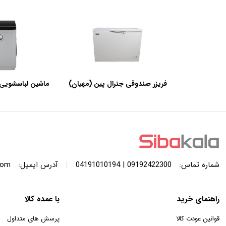
فریزر صندوقی جنرال پین (مهیان)
ماشین لباسشویی 
با ظرفیت 440 لیتر
SWF120A ظرفیت 12 کیلوگرم
|
شماره تماس:
09192422300 | 04191010194
آدرس ایمیل:
com
راهنمای خرید
با عمده کالا
قوانین عودت کالا
پرسش های متداول