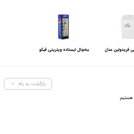
ی فریدولین مدل
یخچال ایستاده ویترینی فیکو
عرض 60 سانتی متر
بازگشت به بالا