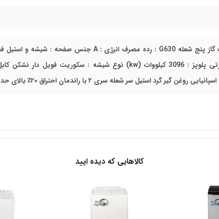
مشخصات گاز پنج شعله G630 : رده مصرف انرژی : A
توان حرارتی پلوپز : 3096 کیلووات (kw) نوع شیشه : سکور
یی روغن گیر گرد استیل سر شعله سری ۲ با راندمان احتراق ۲۰٪ بالای حد استاندارد
کالاهایی که دیده ایید