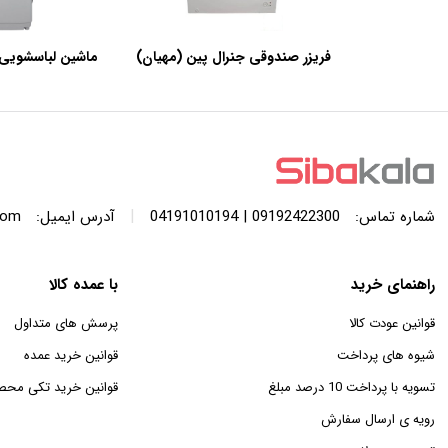
فریزر صندوقی جنرال پین (مهیان)
ماشین لباسشویی 
با ظرفیت 440 لیتر
SWF120A ظرفیت 12 کیلوگرم
|
شماره تماس:
09192422300 | 04191010194
آدرس ایمیل:
com
راهنمای خرید
با عمده کالا
قوانین عودت کالا
پرسش های متداول
شیوه های پرداخت
قوانین خرید عمده
تسویه با پرداخت 10 درصد مبلغ
قوانین خرید تکی محص
رویه ی ارسال سفارش