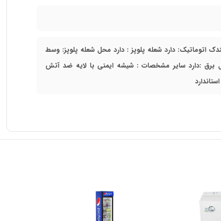
 جنس صفحه : شیشه و استیل فندک اتوماتیک: دارد شعله پلوپز : دارد محل شعله پلوپز: وسط
یت فویل دار نشکن کابل برق :دارد سایر مشخصات : شیشه ایمنی با لایه ضد آتش