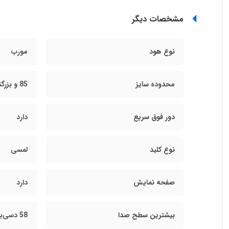
مشخصات دیگر
نوع هود
مورب
محدوده سایز
85 و بزرگتر از 85 سانتی متر
دور فوق سریع
دارد
نوع کلید
لمسی
صفحه نمایش
دارد
بیشترین سطح صدا
58 دسی‌بل (db)