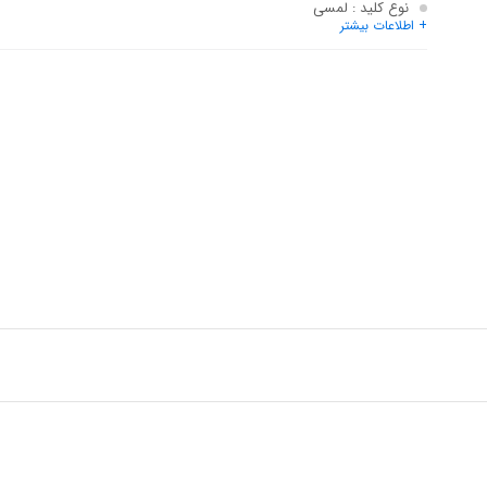
نوع کلید
: لمسی
+ اطلاعات بیشتر
صفحه نمایش
: دارد
بیشترین سطح صدا
: 58 دسی‌بل (db)