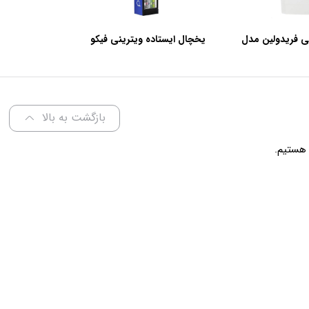
ی فریدولین مدل
یخچال ایستاده ویترینی فیکو
عرض 60 سانتی متر
بازگشت به بالا