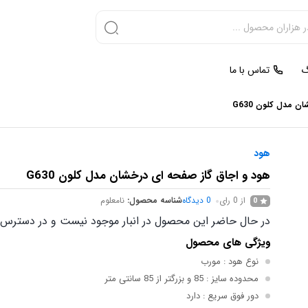
گ
تماس با ما
 مدل کلون G630
هود
هود و اجاق گاز صفحه ای درخشان مدل کلون G630
از 0 رای
0
دیدگاه
شناسه محصول:
نامعلوم
0
در حال حاضر این محصول در انبار موجود نیست و در دسترس 
ویژگی های محصول
نوع هود
: مورب
محدوده سایز
: 85 و بزرگتر از 85 سانتی متر
دور فوق سریع
: دارد