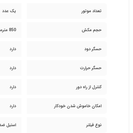
تعداد موتور
یک عدد
حجم مکش
850 مترمکعب بر ساعت (m3/h)
حسگر دود
دارد
حسگر حرارت
دارد
کنترل از راه دور
دارد
امکان خاموش شدن خودکار
دارد
نوع فیلتر
استیل ضد