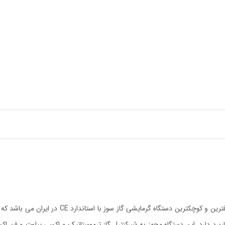
هیتر A618 آذرتهویه به همراه شیر ترموستاتیک و فن 