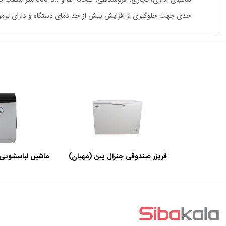
حدی جهت جلوگیری از افزایش بیش از حد دمای دستگاه و دارای ترمو
فریزر صندوقی جنرال پین (مهیان)
ماشین لباسشویی 
با ظرفیت 440 لیتر
SWF120A ظرفیت 12 کیلوگرم