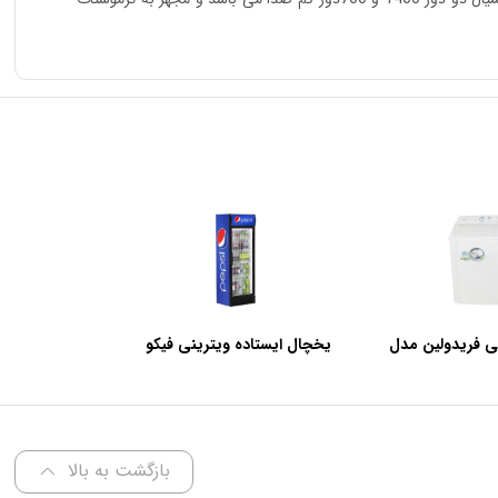
ی فریدولین مدل
یخچال ایستاده ویترینی فیکو
عرض 60 سانتی متر
بازگشت به بالا