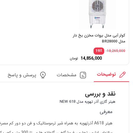
کولر آبی مدل بروات مخزن یخ دار
مدل BR28000
٪
19
18,265,000
14,856,000
تومان
توضیحات
مشخصات
پرسش و پاسخ
نقد و بررسی
هیتر گازی آذر تهویه مدل NEW 618
معرفی