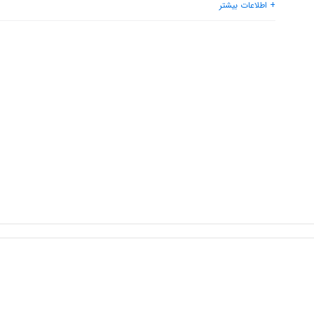
+ اطلاعات بیشتر
حالت تنظیم شعله
: ۲ حالت
سیستم ایمنی
: شیشه ایمن