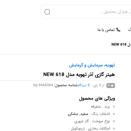
گ
تماس با ما
NEW
تهویه، سرمایش و گرمایش
هیتر گازی آذر تهویه مدل NEW 618
از 0 رای
0
دیدگاه
شناسه محصول:
ttp-9668384
0
ویژگی های محصول
برند
: متفرقه
انتخاب رنگ
:
سفید
,
مشکی
نوع سوخت
: گاز شهری
امکانات بخاری
: ترموکوبل