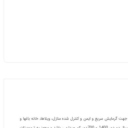
دو دور کم مصرفترین و کوچکترین دستگاه گرمایشی گاز سوز‌ با استاندارد CE در ایران می باشد که جهت گرمایش سریع و ایمن و کنترل شده منازل، ویلاها، خانه باغها و
سالنهای اداری، تجاری، فروشگاهی، گلخانه ها و ..تا 300 متر مکعب کاربرد دارد. این دستگاه مجهز به شیرکنترل گاز ترموستاتیک و اکسی پیلوت و فن اکسیال دو دور 1400 و 700دور کم صدا می باشد و مجهز به ترموستات