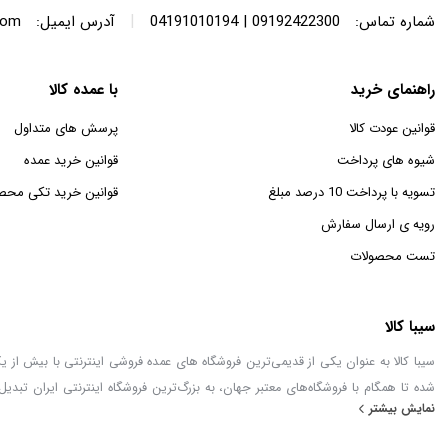
|
شماره تماس:
09192422300 | 04191010194
آدرس ایمیل:
com
راهنمای خرید
با عمده کالا
قوانین عودت کالا
پرسش های متداول
شیوه های پرداخت
قوانین خرید عمده
تسویه با پرداخت 10 درصد مبلغ
قوانین خرید تکی محص
رویه ی ارسال سفارش
تست محصولات
سیبا کالا
شده تا همگام با فروشگاه‌های معتبر جهان، به بزرگ‌ترین فروشگاه اینترنتی ایران تبدیل
نمایش بیشتر
خطور می‌کند در اینجا پیدا خواهید کرد.