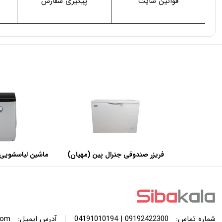
قوانین سایت
پیگیری سفارش
فریزر صندوقی جنرال پین (مهیان)
ماشین لباسشویی 
با ظرفیت 440 لیتر
SWF120A ظرفیت 12 کیلوگرم
|
شماره تماس:
09192422300 | 04191010194
آدرس ایمیل:
com