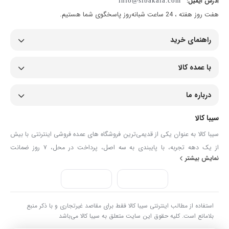
آدرس ایمیل:
info@sibakala.com
هفت روز هفته ، 24 ساعت شبانه‌روز پاسخگوی شما هستیم.
راهنمای خرید
با عمده کالا
درباره ما
سیبا کالا
سیبا کالا به عنوان یکی از قدیمی‌ترین فروشگاه های عمده فروشی اینترنتی با بیش
از یک دهه تجربه، با پایبندی به سه اصل، پرداخت در محل، ۷ روز ضمانت
نمایش بیشتر
بازگشت کالا و تضمین اصل‌بودن کالا موفق شده تا همگام با فروشگاه‌های معتبر
جهان، به بزرگ‌ترین فروشگاه اینترنتی ایران تبدیل شود. به محض ورود به سایت
سیبا کالا با دنیایی از کالا رو به رو می‌شوید! هر آنچه که نیاز دارید و به ذهن شما
خطور می‌کند در اینجا پیدا خواهید کرد.
استفاده از مطالب اینترنتی سیبا کالا فقط برای مقاصد غیرتجاری و با ذکر منبع
بلامانع است. کلیه حقوق این سایت متعلق به سیبا کالا می‌باشد