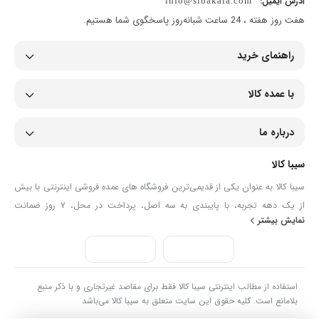
آدرس ایمیل:
info@sibakala.com
هفت روز هفته ، 24 ساعت شبانه‌روز پاسخگوی شما هستیم.
راهنمای خرید
با عمده کالا
درباره ما
سیبا کالا
سیبا کالا به عنوان یکی از قدیمی‌ترین فروشگاه های عمده فروشی اینترنتی با بیش
از یک دهه تجربه، با پایبندی به سه اصل، پرداخت در محل، ۷ روز ضمانت
نمایش بیشتر
بازگشت کالا و تضمین اصل‌بودن کالا موفق شده تا همگام با فروشگاه‌های معتبر
جهان، به بزرگ‌ترین فروشگاه اینترنتی ایران تبدیل شود. به محض ورود به سایت
سیبا کالا با دنیایی از کالا رو به رو می‌شوید! هر آنچه که نیاز دارید و به ذهن شما
خطور می‌کند در اینجا پیدا خواهید کرد.
استفاده از مطالب اینترنتی سیبا کالا فقط برای مقاصد غیرتجاری و با ذکر منبع
بلامانع است. کلیه حقوق این سایت متعلق به سیبا کالا می‌باشد