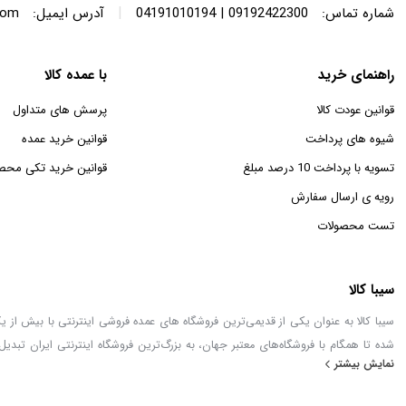
|
شماره تماس:
09192422300 | 04191010194
آدرس ایمیل:
com
راهنمای خرید
با عمده کالا
قوانین عودت کالا
پرسش های متداول
شیوه های پرداخت
قوانین خرید عمده
تسویه با پرداخت 10 درصد مبلغ
قوانین خرید تکی محص
رویه ی ارسال سفارش
تست محصولات
سیبا کالا
شده تا همگام با فروشگاه‌های معتبر جهان، به بزرگ‌ترین فروشگاه اینترنتی ایران تبدیل
نمایش بیشتر
خطور می‌کند در اینجا پیدا خواهید کرد.