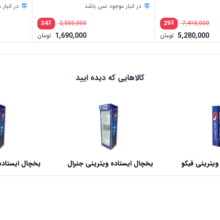
در انبار موجود نمی باشد
در انبار
٪
٪
34
29
2,550,000
7,410,000
1,690,000
5,280,000
تومان
تومان
کالاهایی که دیده ایید
ویترینی فیکو
یخچال ایستاده ویترینی جنرال
یخچال ایستاده
عرض 60 سانتی متر
عرض 70 سانتی متر