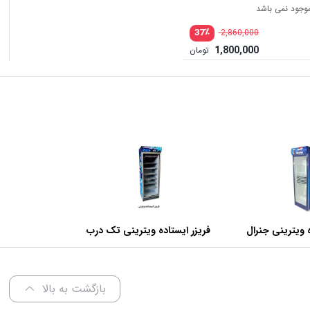
 موجود نمی باشد
٪
37
2,860,000
1,800,000
تومان
 ویترینی جنرال
فریزر ایستاده ویترینی تک درب
عرض 70 سانتی متر
بازگشت به بالا