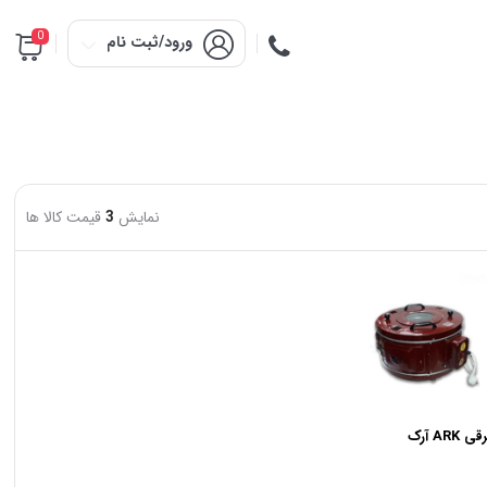
0
ورود/ثبت نام
نمایش
3
قیمت کالا ها
AR آرک