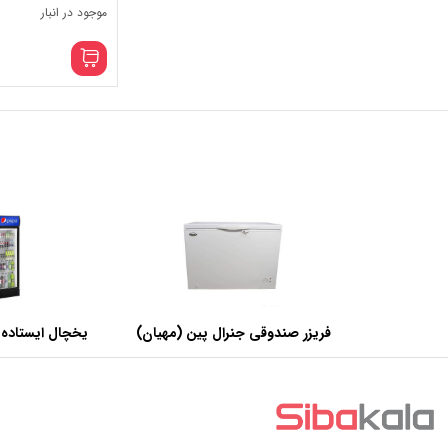
موجود در انبار
فریزر صندوقی جنرال پین (مهیان)
یخچال ایستاده 
با ظرفیت 440 لیتر
عرض 60 سانتی متر