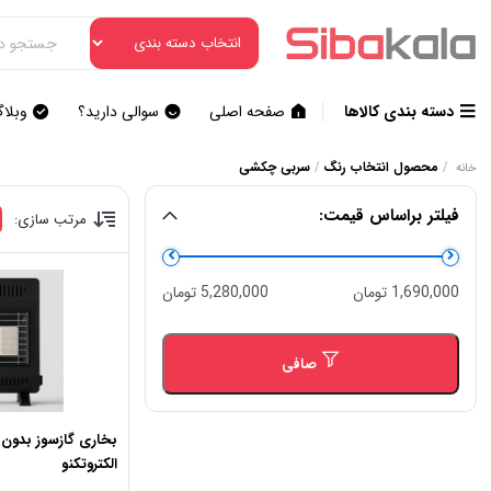
دسته بندی کالاها
صفحه اصلی
سوالی دارید؟
وبلا
/
محصول انتخاب رنگ
/
سربی چکشی
خانه
فیلتر براساس قیمت:
مرتب سازی:
حداقل
حداكثر
1,690,000 تومان
5,280,000 تومان
قیمت
قيمت
صافی
بخاری گازسوز بدون
الکتروتکنو