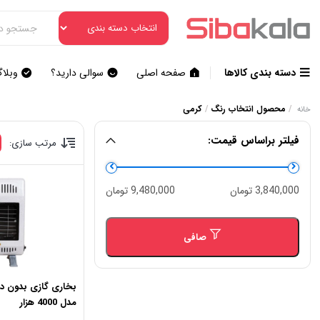
دسته بندی کالاها
صفحه اصلی
سوالی دارید؟
وبلا
/
محصول انتخاب رنگ
/
کرمی
خانه
فیلتر براساس قیمت:
مرتب سازی:
حداقل
حداكثر
3,840,000 تومان
9,480,000 تومان
قیمت
قيمت
صافی
بخاری گازی بدون دو
مدل 4000 هزار