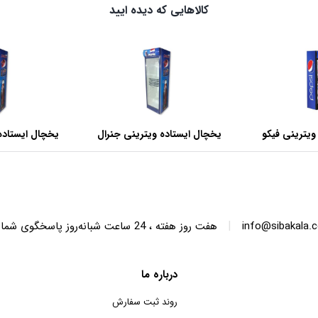
کالاهایی که دیده ایید
ویترینی فیکو
یخچال ایستاده ویترینی جنرال
یخچال ایستاده
عرض 60 سانتی متر
عرض 70 سانتی متر
|
info@sibakala.
هفت روز هفته ، 24 ساعت شبانه‌روز پاسخگوی شما هستیم.
درباره ما
روند ثبت سفارش