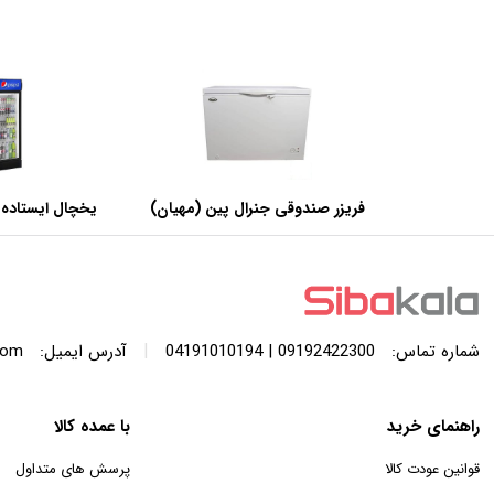
فریزر صندوقی جنرال پین (مهیان)
یخچال ایستاده 
با ظرفیت 440 لیتر
عرض 60 سانتی متر
|
شماره تماس:
09192422300 | 04191010194
آدرس ایمیل:
com
راهنمای خرید
با عمده کالا
قوانین عودت کالا
پرسش های متداول