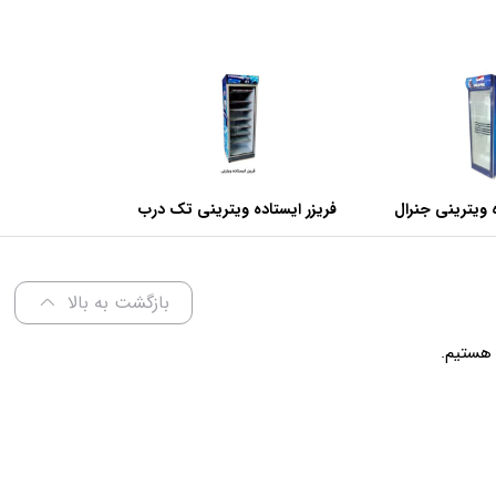
 ویترینی جنرال
فریزر ایستاده ویترینی تک درب
عرض 70 سانتی متر
بازگشت به بالا