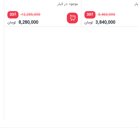
ار
موجود در انبار
٪
٪
33
30
12,285,000
5,460,000
8,280,000
3,840,000
تومان
تومان