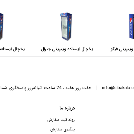
ویترینی فیکو
یخچال ایستاده ویترینی جنرال
یخچال ایستاده
عرض 60 سانتی متر
عرض 70 سانتی متر
|
info@sibakala.
هفت روز هفته ، 24 ساعت شبانه‌روز پاسخگوی شما هستیم.
درباره ما
روند ثبت سفارش
پیگیری سفارش