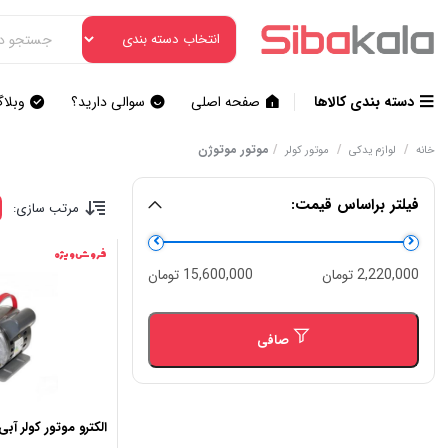
دسته بندی کالاها
صفحه اصلی
سوالی دارید؟
وبلا
/
/
/
موتور موتوژن
خانه
لوازم یدکی
موتور کولر
فیلتر براساس قیمت:
مرتب سازی:
فروش ویژه
حداقل
حداكثر
2,220,000 تومان
15,600,000 تومان
قیمت
قيمت
صافی
الکترو موتور کولر آبی موتوژن