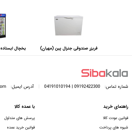
فریزر صندوقی جنرال پین (مهیان)
یخچال ایستاده 
با ظرفیت 440 لیتر
عرض 60 سانتی متر
|
شماره تماس:
09192422300 | 04191010194
آدرس ایمیل:
com
راهنمای خرید
با عمده کالا
قوانین عودت کالا
پرسش های متداول
شیوه های پرداخت
قوانین خرید عمده