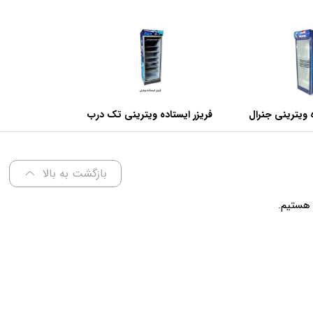
 ویترینی جنرال
فریزر ایستاده ویترینی تک درب
عرض 70 سانتی متر
بازگشت به بالا