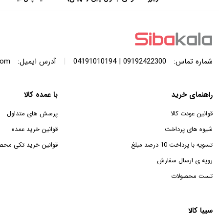
با ظرفیت 440 لیتر
عرض 60 سانتی متر
|
شماره تماس:
09192422300 | 04191010194
آدرس ایمیل:
com
راهنمای خرید
با عمده کالا
قوانین عودت کالا
پرسش های متداول
شیوه های پرداخت
قوانین خرید عمده
تسویه با پرداخت 10 درصد مبلغ
قوانین خرید تکی محص
رویه ی ارسال سفارش
تست محصولات
سیبا کالا