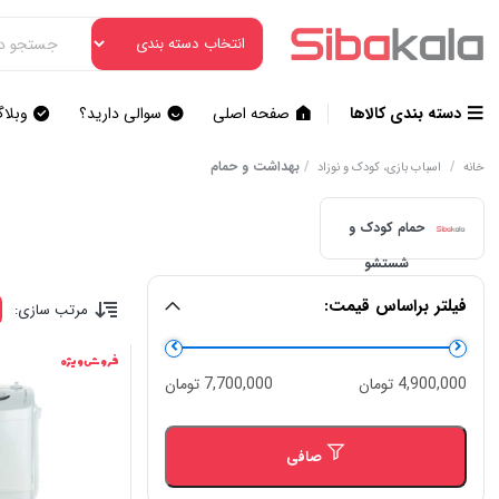
دسته بندی کالاها
صفحه اصلی
سوالی دارید؟
وبلا
/
/
بهداشت و حمام
خانه
اسباب بازی، کودک و نوزاد
حمام کودک و
شستشو
فیلتر براساس قیمت:
مرتب سازی:
فروش ویژه
حداقل
حداكثر
4,900,000 تومان
7,700,000 تومان
قیمت
قيمت
صافی