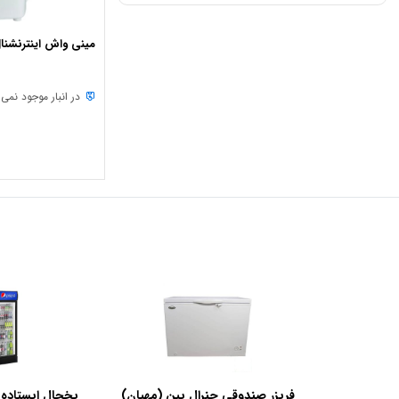
مینی واش اینترنشنال آن
در انبار موجود نمی
فریزر صندوقی جنرال پین (مهیان)
یخچال ایستاده 