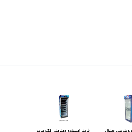
 ویترینی جنرال
فریزر ایستاده ویترینی تک درب