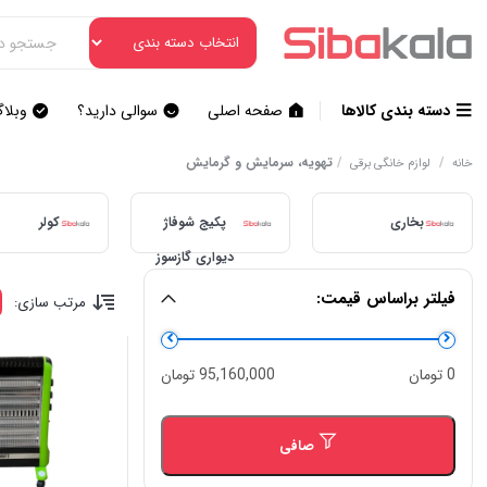
دسته بندی کالاها
صفحه اصلی
سوالی دارید؟
وبلا
/
/
تهویه، سرمایش و گرمایش
خانه
لوازم خانگی برقی
بخاری
پکیج شوفاژ
کولر
دیواری گازسوز
فیلتر براساس قیمت:
مرتب سازی:
حداقل
حداكثر
0 تومان
95,160,000 تومان
قیمت
قيمت
صافی