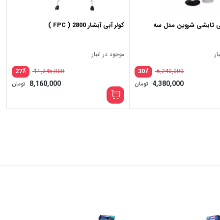
تی تابشی شروین مدل سه
کولر آبی آبشار 2800 ( FPC )
ار
موجود در انبار
٪
٪
27
30
11,245,000
6,240,000
8,160,000
4,380,000
تومان
تومان
111,800,000 تومان