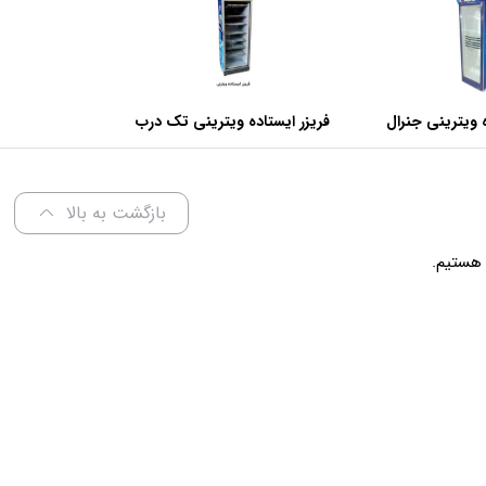
 ویترینی جنرال
فریزر ایستاده ویترینی تک درب
عرض 70 سانتی متر
بازگشت به بالا