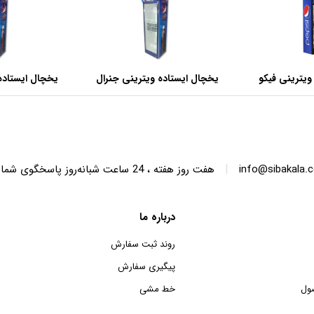
ویترینی فیکو
یخچال ایستاده ویترینی جنرال
یخچال ایستاده
عرض 60 سانتی متر
عرض 70 سانتی متر
|
info@sibakala.
هفت روز هفته ، 24 ساعت شبانه‌روز پاسخگوی شما هستیم.
درباره ما
روند ثبت سفارش
پیگیری سفارش
ول
خط مشی