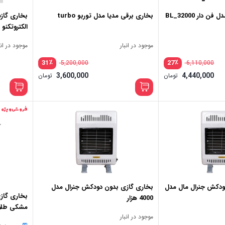
دار BL_32000
بخاری برقی مدیا مدل توربو turbo
بخاری گاز
الکتروتکنو
موجود در انبار
موجود در انب
٪
٪
31
27
5,200,000
6,110,000
3,600,000
4,440,000
تومان
تومان
فروش ویژه
ودکش جنرال مال مدل
بخاری گازی بدون دودکش جنرال مدل
4000 هزار
مشکی طلا
موجود در انبار