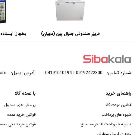
فریزر صندوقی جنرال پین (مهیان)
یخچال ایستاده 
با ظرفیت 440 لیتر
عرض 60 سانتی متر
|
شماره تماس:
09192422300 | 04191010194
آدرس ایمیل:
com
راهنمای خرید
با عمده کالا
قوانین عودت کالا
پرسش های متداول
شیوه های پرداخت
قوانین خرید عمده
تسویه با پرداخت 10 درصد مبلغ
قوانین خرید تکی محص
رویه ی ارسال سفارش