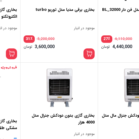
دار BL_32000
بخاری برقی مدیا مدل توربو turbo
بخاری گاز
الکتروتکنو
موجود در انبار
موجود در انب
٪
٪
31
27
5,200,000
6,110,000
3,600,000
4,440,000
تومان
تومان
فروش ویژه
ودکش جنرال مال مدل
بخاری گازی بدون دودکش جنرال مدل
4000 هزار
مشکی طلا
موجود در انبار