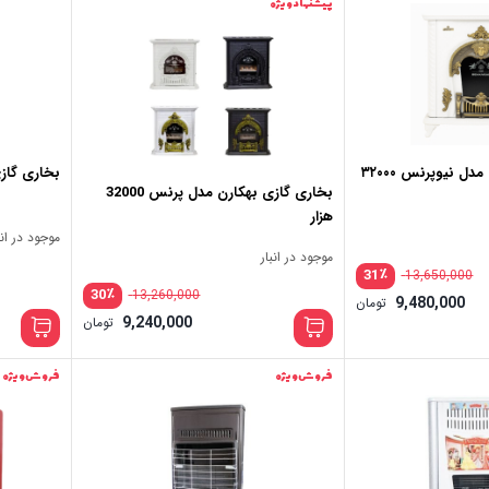
پیشنهاد ویژه
ل نیوپرنس ۳۲۰۰۰
بخاری گازی مد
بخاری گازی بهکارن مدل پرنس 32000
هزار
موجود در انب
موجود در انبار
٪
31
13,650,000
٪
30
13,260,000
9,480,000
تومان
9,240,000
تومان
فروش ویژه
فروش ویژه