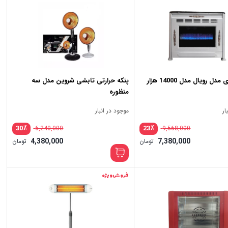
ل رویال مدل 14000 هزار
پنکه حرارتی تابشی شروین مدل سه
منظوره
ار
موجود در انبار
٪
٪
30
23
6,240,000
9,568,000
4,380,000
7,380,000
تومان
تومان
فروش ویژه