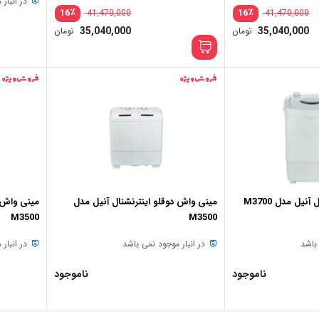
در انبار
٪
٪
16
16
41,470,000
41,470,000
35,040,000
35,040,000
تومان
تومان
فروش ویژه
فروش ویژه
یل مدل M3700
مینی واش دوقلو اینترنشنال آنیل مدل
مینی واش د
M3500
M3500
 باشد
در انبار موجود نمی باشد
در انبار
ناموجود
ناموجود