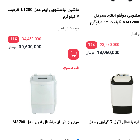
ماشین لباسشویی لیدر مدل L1200 ظرفیت
شویی دوقلو اینترناسیونال
۷ کیلوگرم
موجود در انبار
انبار
٪
11
34,450,000
٪
19
23,270,000
30,600,000
تومان
قیمت
18,960,000
تومان
اصلی:
قیمت
18,200,000 تومان
23,270,000 تومان
فعلی:
بود.
18,960,000 تومان.
فروش ویژه
لباسشویی اینترنشنال آنیل 7 کیلویی مدل
مینی واش اینترنشنال آنیل مدل M3700