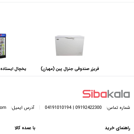
فریزر صندوقی جنرال پین (مهیان)
یخچال ایستاده 
با ظرفیت 440 لیتر
عرض 60 سانتی متر
|
شماره تماس:
09192422300 | 04191010194
آدرس ایمیل:
com
راهنمای خرید
با عمده کالا