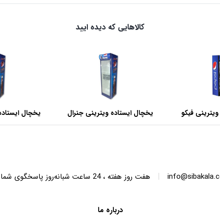
کالاهایی که دیده ایید
ویترینی فیکو
یخچال ایستاده ویترینی جنرال
یخچال ایستاده
عرض 60 سانتی متر
عرض 70 سانتی متر
|
info@sibakala.
هفت روز هفته ، 24 ساعت شبانه‌روز پاسخگوی شما هستیم.
درباره ما