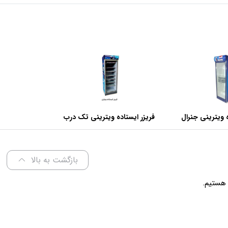
 ویترینی جنرال
فریزر ایستاده ویترینی تک درب
عرض 70 سانتی متر
بازگشت به بالا