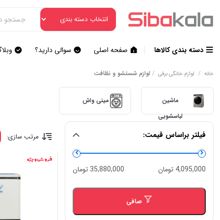
دسته بندی کالاها
صفحه اصلی
سوالی دارید؟
وبلا
/
/
لوازم شستشو و نظافت
خانه
لوازم خانگی برقی
ماشین
مینی واش
لباسشویی
فیلتر براساس قیمت:
مرتب سازی:
فروش ویژه
حداقل
حداكثر
4,095,000 تومان
35,880,000 تومان
قیمت
قيمت
صافی