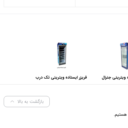
 ویترینی جنرال
فریزر ایستاده ویترینی تک درب
عرض 70 سانتی متر
بازگشت به بالا