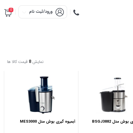
0
ورود/ثبت نام
نمایش
8
قیمت کالا ها
وش مدل BSGJ3882
آبمیوه گیری بوش مدل MES3000