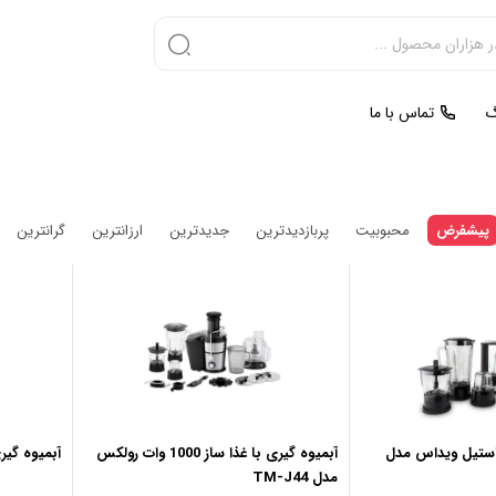
گ
تماس با ما
پیشفرض
محبوبیت
پربازدیدترین
جدیدترین
ارزانترین
گرانترین
ری 4 کاره استیل ویداس مدل
آبمیوه گیری با غذا ساز 1000 وات رولکس
آبمیوه گیری ب
مدل TM-J44