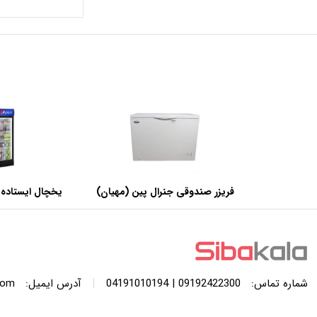
فریزر صندوقی جنرال پین (مهیان)
یخچال ایستاده 
با ظرفیت 440 لیتر
عرض 60 سانتی متر
|
شماره تماس:
09192422300 | 04191010194
آدرس ایمیل:
com