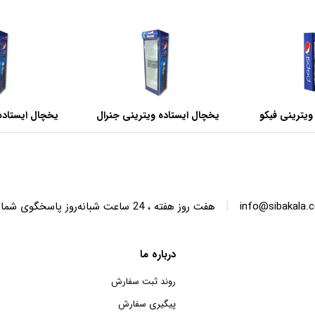
ویترینی فیکو
یخچال ایستاده ویترینی جنرال
یخچال ایستاده
عرض 60 سانتی متر
عرض 70 سانتی متر
|
info@sibakala.
هفت روز هفته ، 24 ساعت شبانه‌روز پاسخگوی شما هستیم.
درباره ما
روند ثبت سفارش
پیگیری سفارش