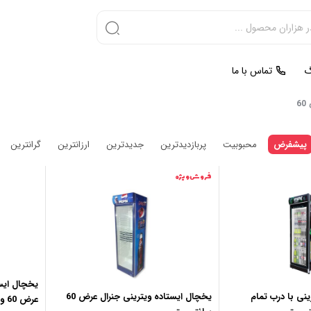
گ
تماس با ما
6
پیشفرض
محبوبیت
پربازدیدترین
جدیدترین
ارزانترین
گرانترین
فروش ویژه
یخچال ایس
نی با درب تمام
یخچال ایستاده ویترینی جنرال عرض 60
عرض 60 و 70