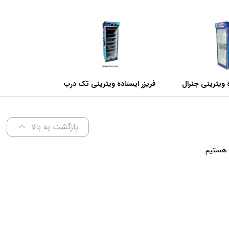
 ویترینی جنرال
فریزر ایستاده ویترینی تک درب
عرض 70 سانتی متر
بازگشت به بالا