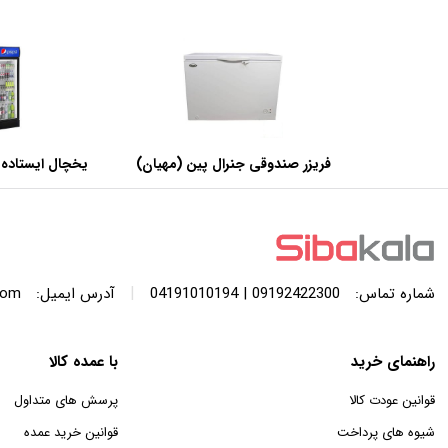
فریزر صندوقی جنرال پین (مهیان)
یخچال ایستاده 
با ظرفیت 440 لیتر
عرض 60 سانتی متر
|
شماره تماس:
09192422300 | 04191010194
آدرس ایمیل:
com
راهنمای خرید
با عمده کالا
قوانین عودت کالا
پرسش های متداول
شیوه های پرداخت
قوانین خرید عمده