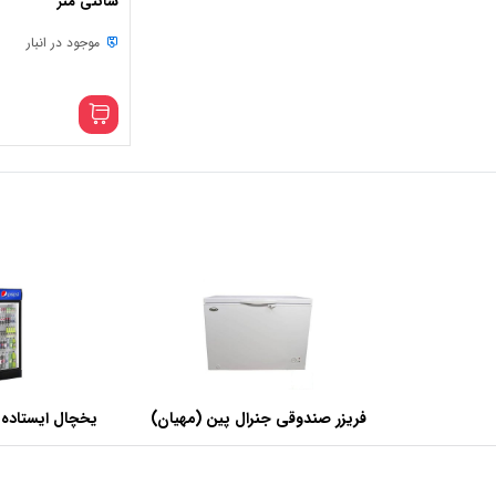
سانتی متر
موجود در انبار
فریزر صندوقی جنرال پین (مهیان)
یخچال ایستاده 
با ظرفیت 440 لیتر
عرض 60 سانتی متر