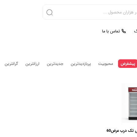
گ
تماس با ما
پیشفرض
محبوبیت
پربازدیدترین
جدیدترین
ارزانترین
گرانترین
فریزر ایستاده ویترینی تک درب عرض60