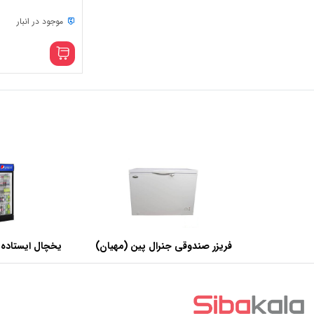
موجود در انبار
فریزر صندوقی جنرال پین (مهیان)
یخچال ایستاده 
با ظرفیت 440 لیتر
عرض 60 سانتی متر