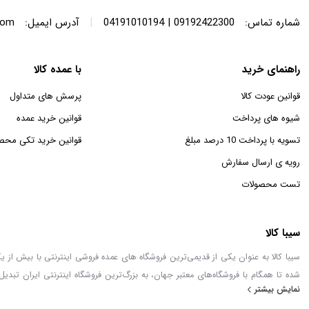
|
شماره تماس:
09192422300 | 04191010194
آدرس ایمیل:
com
راهنمای خرید
با عمده کالا
قوانین عودت کالا
پرسش های متداول
شیوه های پرداخت
قوانین خرید عمده
تسویه با پرداخت 10 درصد مبلغ
قوانین خرید تکی محص
رویه ی ارسال سفارش
تست محصولات
سیبا کالا
شده تا همگام با فروشگاه‌های معتبر جهان، به بزرگ‌ترین فروشگاه اینترنتی ایران تبدیل
نمایش بیشتر
خطور می‌کند در اینجا پیدا خواهید کرد.