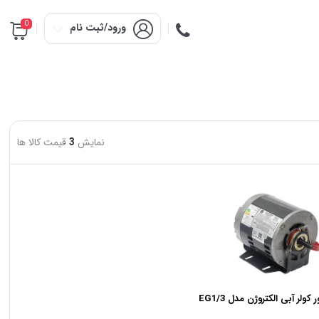
0
ورود/ثبت نام
نمایش
3
قیمت کالا ها
 کولر آبی الکتروژن مدل EG1/3