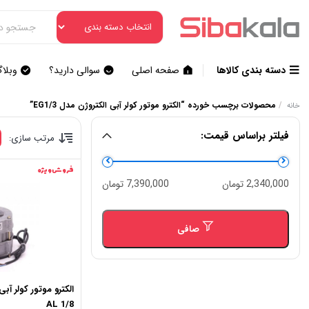
دسته بندی کالاها
صفحه اصلی
سوالی دارید؟
وبلا
/
محصولات برچسب خورده “الکترو موتور کولر آبی الکتروژن مدل EG1/3”
خانه
فیلتر براساس قیمت:
مرتب سازی:
فروش ویژه
حداقل
حداكثر
2,340,000 تومان
7,390,000 تومان
قیمت
قيمت
صافی
1/8 AL