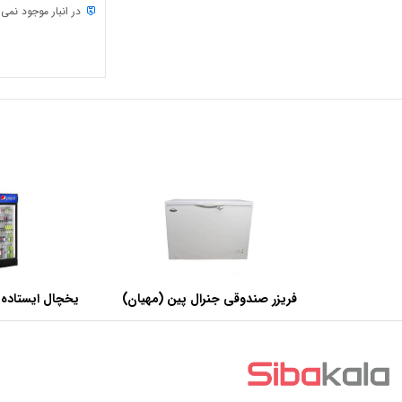
در انبار موجود نمی
فریزر صندوقی جنرال پین (مهیان)
یخچال ایستاده 
با ظرفیت 440 لیتر
عرض 60 سانتی متر