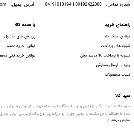
|
شماره تماس:
09192422300 | 04191010194
آدرس ایمیل:
com
راهنمای خرید
با عمده کالا
قوانین عودت کالا
پرسش های متداول
شیوه های پرداخت
قوانین خرید عمده
تسویه با پرداخت 10 درصد مبلغ
قوانین خرید تکی محص
رویه ی ارسال سفارش
تست محصولات
سیبا کالا
شده تا همگام با فروشگاه‌های معتبر جهان، به بزرگ‌ترین فروشگاه اینترنتی ایران تبدیل
نمایش بیشتر
خطور می‌کند در اینجا پیدا خواهید کرد.