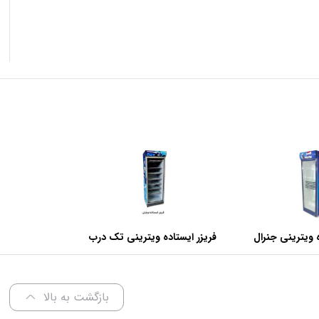
 ویترینی جنرال
فریزر ایستاده ویترینی تک درب
عرض 70 سانتی متر
بازگشت به بالا