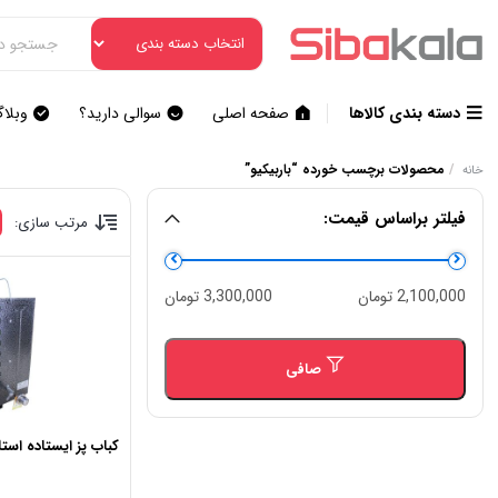
دسته بندی کالاها
صفحه اصلی
سوالی دارید؟
وبلا
/
محصولات برچسب خورده “باربیکیو”
خانه
فیلتر براساس قیمت:
مرتب سازی:
حداقل
حداكثر
2,100,000 تومان
3,300,000 تومان
قیمت
قيمت
صافی
کباب پز ایستاده استا