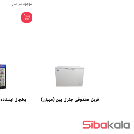
موجود در انبار
فریزر صندوقی جنرال پین (مهیان)
یخچال ایستاده 
با ظرفیت 440 لیتر
عرض 60 سانتی متر