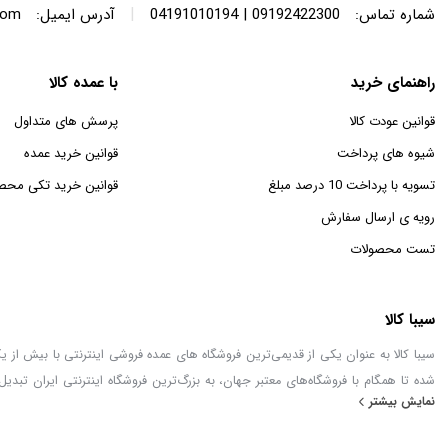
|
شماره تماس:
09192422300 | 04191010194
آدرس ایمیل:
com
راهنمای خرید
با عمده کالا
قوانین عودت کالا
پرسش های متداول
شیوه های پرداخت
قوانین خرید عمده
تسویه با پرداخت 10 درصد مبلغ
قوانین خرید تکی محص
رویه ی ارسال سفارش
تست محصولات
سیبا کالا
شده تا همگام با فروشگاه‌های معتبر جهان، به بزرگ‌ترین فروشگاه اینترنتی ایران تبدیل
نمایش بیشتر
خطور می‌کند در اینجا پیدا خواهید کرد.