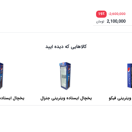
٪
19
2,600,000
2,100,000
تومان
کالاهایی که دیده ایید
ویترینی فیکو
یخچال ایستاده ویترینی جنرال
یخچال ایستاده
عرض 60 سانتی متر
عرض 70 سانتی متر