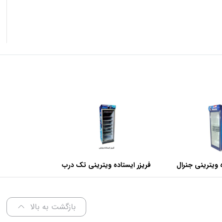
 ویترینی جنرال
فریزر ایستاده ویترینی تک درب
عرض 70 سانتی متر
بازگشت به بالا