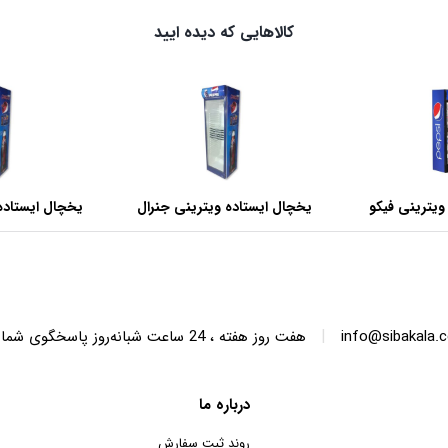
کالاهایی که دیده ایید
ویترینی فیکو
یخچال ایستاده ویترینی جنرال
یخچال ایستاده
عرض 60 سانتی متر
عرض 70 سانتی متر
|
info@sibakala.
هفت روز هفته ، 24 ساعت شبانه‌روز پاسخگوی شما هستیم.
درباره ما
روند ثبت سفارش