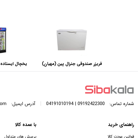
فریزر صندوقی جنرال پین (مهیان)
یخچال ایستاده 
با ظرفیت 440 لیتر
عرض 60 سانتی متر
|
شماره تماس:
09192422300 | 04191010194
آدرس ایمیل:
com
راهنمای خرید
با عمده کالا
قوانین عودت کالا
پرسش های متداول