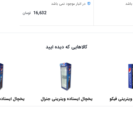
 باشد
در انبار موجود نمی باشد
16,632
تومان
کالاهایی که دیده ایید
ویترینی فیکو
یخچال ایستاده ویترینی جنرال
یخچال ایستاده
عرض 60 سانتی متر
عرض 70 سانتی متر