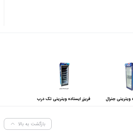
 ویترینی جنرال
فریزر ایستاده ویترینی تک درب
عرض 70 سانتی متر
بازگشت به بالا