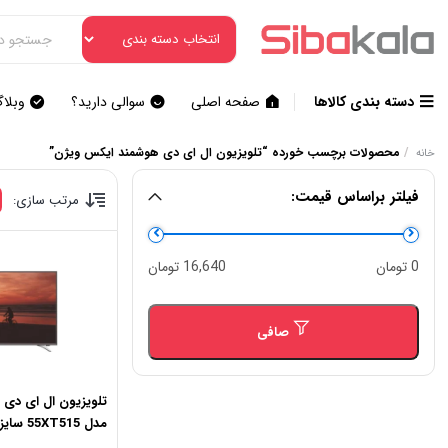
دسته بندی کالاها
صفحه اصلی
سوالی دارید؟
وبلا
/
محصولات برچسب خورده “تلویزیون ال ای دی هوشمند ایکس ویژن”
خانه
فیلتر براساس قیمت:
مرتب سازی:
حداقل
حداكثر
0 تومان
16,640 تومان
قیمت
قيمت
صافی
تلویزیون ال ای دی
مدل 55XT515 سایز 55 اینچ