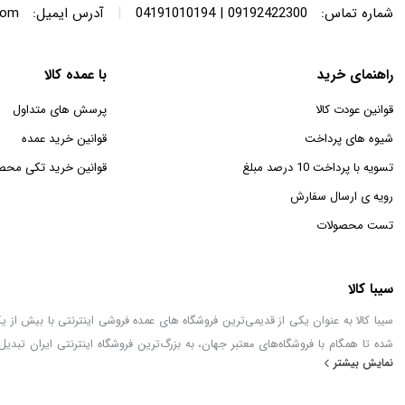
|
شماره تماس:
09192422300 | 04191010194
آدرس ایمیل:
com
راهنمای خرید
با عمده کالا
قوانین عودت کالا
پرسش های متداول
شیوه های پرداخت
قوانین خرید عمده
تسویه با پرداخت 10 درصد مبلغ
قوانین خرید تکی محص
رویه ی ارسال سفارش
تست محصولات
سیبا کالا
شده تا همگام با فروشگاه‌های معتبر جهان، به بزرگ‌ترین فروشگاه اینترنتی ایران تبدیل
نمایش بیشتر
خطور می‌کند در اینجا پیدا خواهید کرد.