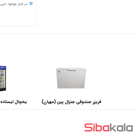
در انبار موجود نمی
فریزر صندوقی جنرال پین (مهیان)
یخچال ایستاده 
با ظرفیت 440 لیتر
عرض 60 سانتی متر