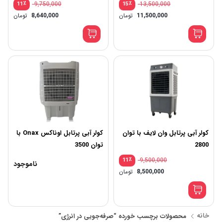
٪
9,750,000
٪
13,500,000
11
15
قیمت
قیم
11,500,000
تومان
8,640,000
تومان
اصلی:
اصلی
قیمت
قیم
13,500,000 تومان
فعلی:
فعلی
بود.
بود.
11,500,000 تومان.
640,000
کولر آبی پرتابل وان لایف با توان
کولر آبی پرتابل اوناکس Onax با
2800
توان 3500
٪
9,500,000
11
ناموجود
قیمت
8,500,000
تومان
اصلی:
قیمت
9,500,000 تومان
فعلی:
بود.
8,500,000 تومان.
خانه
محصولات برچسب خورده “صرفه‌جویی در انرژی”