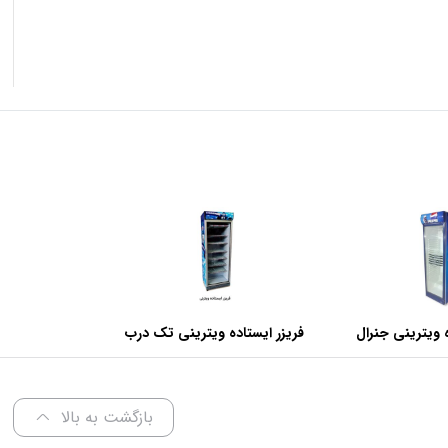
 ویترینی جنرال
فریزر ایستاده ویترینی تک درب
عرض 70 سانتی متر
بازگشت به بالا