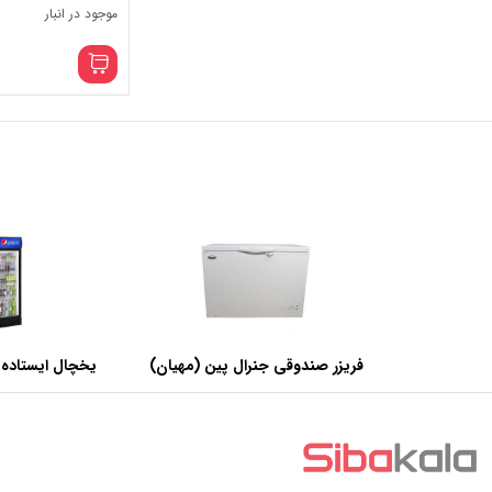
موجود در انبار
فریزر صندوقی جنرال پین (مهیان)
یخچال ایستاده 
با ظرفیت 440 لیتر
عرض 60 سانتی متر