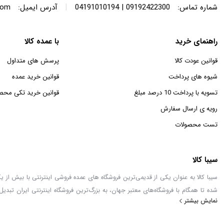
|
شماره تماس:
09192422300 | 04191010194
آدرس ایمیل:
com
راهنمای خرید
با عمده کالا
قوانین عودت کالا
پرسش های متداول
شیوه های پرداخت
قوانین خرید عمده
تسویه با پرداخت 10 درصد مبلغ
قوانین خرید تکی محص
رویه ی ارسال سفارش
تست محصولات
سیبا کالا
شده تا همگام با فروشگاه‌های معتبر جهان، به بزرگ‌ترین فروشگاه اینترنتی ایران تبدیل
نمایش بیشتر
خطور می‌کند در اینجا پیدا خواهید کرد.