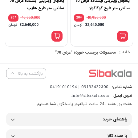
یخچال ویترینی ایستاده عرض 70
یخچال ویترینی ایستاده عرض 70
سانتی متر طرح کوکاکولا
سانتی متر طرح هایپ
٪
40,950,000
٪
40,950,000
20
20
قیم
32,640,000
تومان
32,640,000
تومان
اصلی
قیم
فعلی
بود.
640,000
خانه
محصولات برچسب خورده “عرض 70”
بازگشت به بالا
09192422300 | 04191010194
شماره تماس:
آدرس ایمیل:
info@sibakala.com
هفت روز هفته ، 24 ساعت شبانه‌روز پاسخگوی شما هستیم.
راهنمای خرید
با عمده کالا