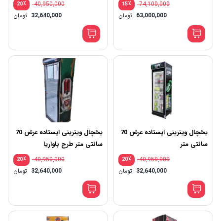
٪
40,950,000
٪
74,100,000
20
15
63,000,000
تومان
32,640,000
تومان
یخچال ویترینی ایستاده عرض 70
یخچال ویترینی ایستاده عرض 70
سانتی متر
سانتی متر طرح باواریا
٪
40,950,000
٪
40,950,000
20
20
قیم
32,640,000
تومان
32,640,000
تومان
اصلی
قیم
فعلی
بود.
640,000