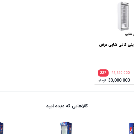
بود.
بود.
32,640,000 تومان.
32,640,000 تومان.
رینی کافی شاپی عرض
٪
22
42,250,000
33,000,000
تومان
کالاهایی که دیده ایید