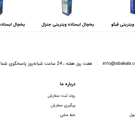
ویترینی فیکو
یخچال ایستاده ویترینی جنرال
یخچال ایستاده
عرض 60 سانتی متر
عرض 70 سانتی متر
|
info@sibakala.
هفت روز هفته ، 24 ساعت شبانه‌روز پاسخگوی شما هستیم.
درباره ما
روند ثبت سفارش
پیگیری سفارش
ول
خط مشی