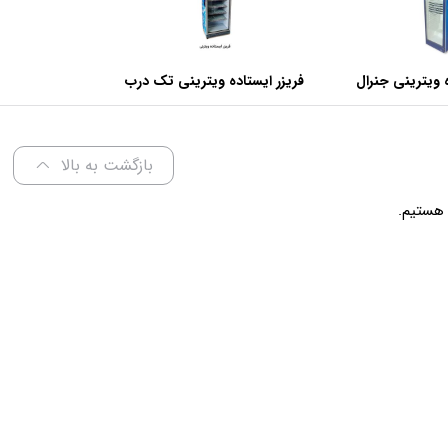
 ویترینی جنرال
فریزر ایستاده ویترینی تک درب
عرض 70 سانتی متر
بازگشت به بالا