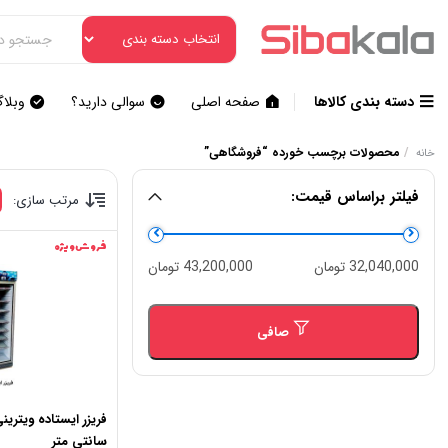
دسته بندی کالاها
صفحه اصلی
سوالی دارید؟
وبلا
/
محصولات برچسب خورده “فروشگاهی”
خانه
فیلتر براساس قیمت:
مرتب سازی:
فروش ویژه
حداقل
حداكثر
32,040,000 تومان
43,200,000 تومان
قیمت
قيمت
صافی
سانتی متر