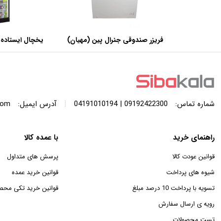
فریزر صندوقی جنرال پین (مهیان)
یخچال ایستاده 
با ظرفیت 440 لیتر
عرض 60 سانتی متر
|
شماره تماس:
09192422300 | 04191010194
آدرس ایمیل:
com
راهنمای خرید
با عمده کالا
قوانین عودت کالا
پرسش های متداول
شیوه های پرداخت
قوانین خرید عمده
تسویه با پرداخت 10 درصد مبلغ
قوانین خرید تکی محص
رویه ی ارسال سفارش
تست محصولات