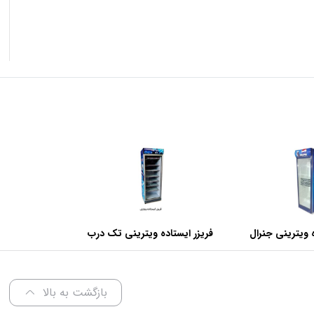
 ویترینی جنرال
فریزر ایستاده ویترینی تک درب
عرض 70 سانتی متر
بازگشت به بالا