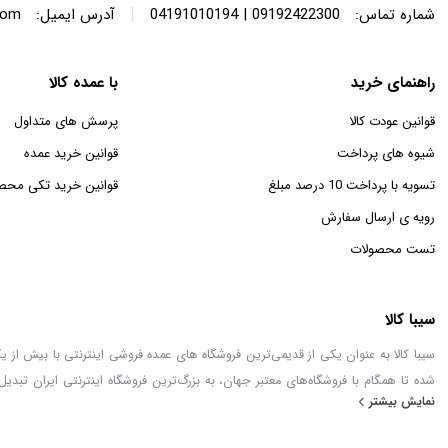
|
شماره تماس:
09192422300 | 04191010194
آدرس ایمیل:
com
راهنمای خرید
با عمده کالا
قوانین عودت کالا
پرسش های متداول
شیوه های پرداخت
قوانین خرید عمده
تسویه با پرداخت 10 درصد مبلغ
قوانین خرید تکی محص
رویه ی ارسال سفارش
تست محصولات
سیبا کالا
شده تا همگام با فروشگاه‌های معتبر جهان، به بزرگ‌ترین فروشگاه اینترنتی ایران تبدیل
نمایش بیشتر
خطور می‌کند در اینجا پیدا خواهید کرد.