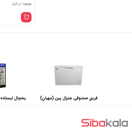
موجود در انبار
فریزر صندوقی جنرال پین (مهیان)
یخچال ایستاده 
با ظرفیت 440 لیتر
عرض 60 سانتی متر