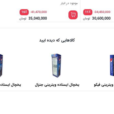
موجود در انبار
٪
٪
16
11
41,470,000
34,450,000
35,040,000
30,600,000
تومان
تومان
کالاهایی که دیده ایید
ویترینی فیکو
یخچال ایستاده ویترینی جنرال
یخچال ایستاده
عرض 60 سانتی متر
عرض 70 سانتی متر