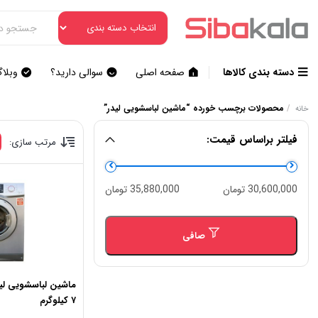
دسته بندی کالاها
صفحه اصلی
سوالی دارید؟
وبلا
/
محصولات برچسب خورده “ماشین لباسشویی لیدر”
خانه
فیلتر براساس قیمت:
مرتب سازی:
حداقل
حداكثر
30,600,000 تومان
35,880,000 تومان
قیمت
قيمت
صافی
۷ کیلوگرم