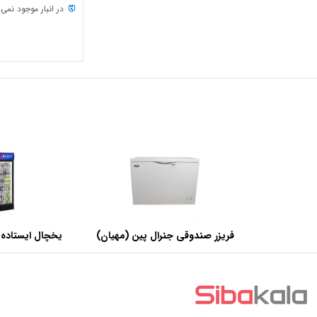
در انبار موجود نمی
فریزر صندوقی جنرال پین (مهیان)
یخچال ایستاده 
با ظرفیت 440 لیتر
عرض 60 سانتی متر