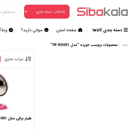
دسته بندی کالاها
صفحه اصلی
سوالی دارید؟
وبلا
/
محصولات برچسب خورده “مدل YR-NS001”
خانه
مرتب سازی:
هیتر برقی مدل YR-NS001