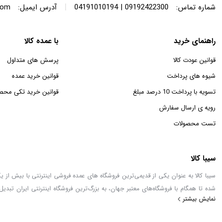
|
شماره تماس:
09192422300 | 04191010194
آدرس ایمیل:
com
راهنمای خرید
با عمده کالا
قوانین عودت کالا
پرسش های متداول
شیوه های پرداخت
قوانین خرید عمده
تسویه با پرداخت 10 درصد مبلغ
قوانین خرید تکی محص
رویه ی ارسال سفارش
تست محصولات
سیبا کالا
شده تا همگام با فروشگاه‌های معتبر جهان، به بزرگ‌ترین فروشگاه اینترنتی ایران تبدیل
نمایش بیشتر
خطور می‌کند در اینجا پیدا خواهید کرد.