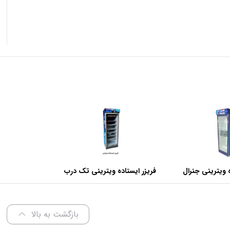
 ویترینی جنرال
فریزر ایستاده ویترینی تک درب
عرض 70 سانتی متر
بازگشت به بالا