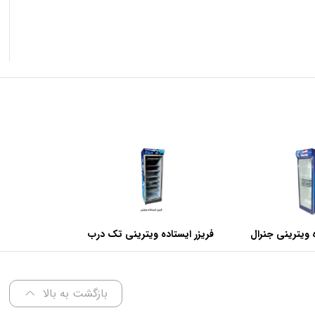
 ویترینی جنرال
فریزر ایستاده ویترینی تک درب
عرض 70 سانتی متر
بازگشت به بالا