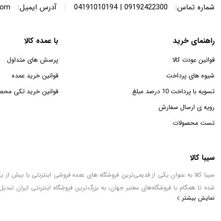
|
شماره تماس:
09192422300 | 04191010194
آدرس ایمیل:
com
راهنمای خرید
با عمده کالا
قوانین عودت کالا
پرسش های متداول
شیوه های پرداخت
قوانین خرید عمده
تسویه با پرداخت 10 درصد مبلغ
قوانین خرید تکی محص
رویه ی ارسال سفارش
تست محصولات
سیبا کالا
شده تا همگام با فروشگاه‌های معتبر جهان، به بزرگ‌ترین فروشگاه اینترنتی ایران تبدیل
نمایش بیشتر
خطور می‌کند در اینجا پیدا خواهید کرد.