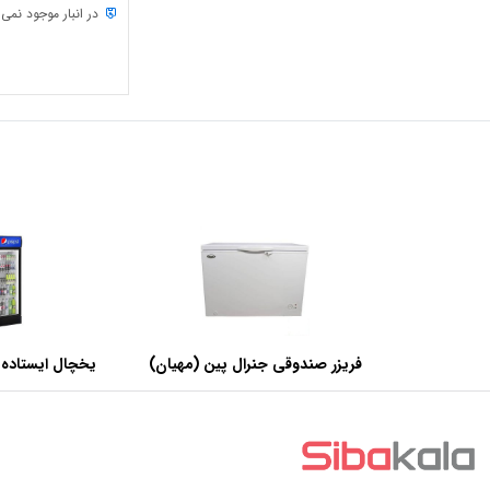
در انبار موجود نمی
فریزر صندوقی جنرال پین (مهیان)
یخچال ایستاده 
با ظرفیت 440 لیتر
عرض 60 سانتی متر