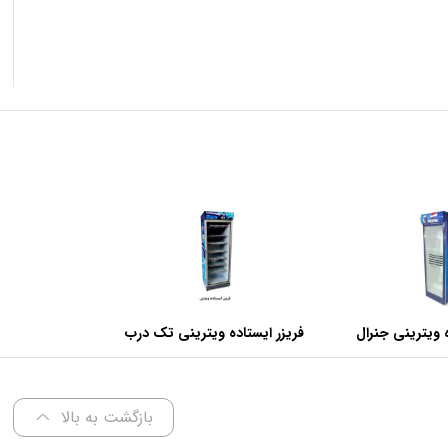
 ویترینی جنرال
فریزر ایستاده ویترینی تک درب
عرض 70 سانتی متر
بازگشت به بالا