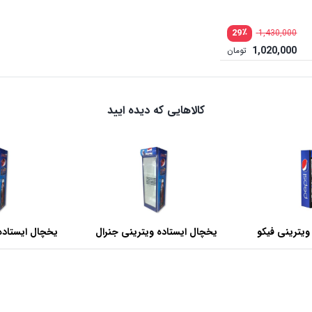
٪
29
1,430,000
1,020,000
تومان
کالاهایی که دیده ایید
ویترینی فیکو
یخچال ایستاده ویترینی جنرال
یخچال ایستاده
عرض 60 سانتی متر
عرض 70 سانتی متر