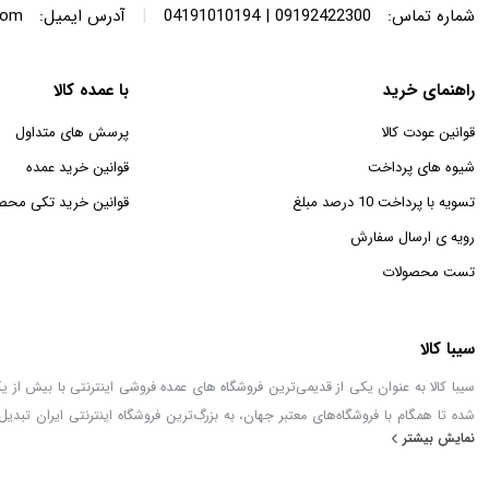
|
شماره تماس:
09192422300 | 04191010194
آدرس ایمیل:
com
راهنمای خرید
با عمده کالا
قوانین عودت کالا
پرسش های متداول
شیوه های پرداخت
قوانین خرید عمده
تسویه با پرداخت 10 درصد مبلغ
قوانین خرید تکی محص
رویه ی ارسال سفارش
تست محصولات
سیبا کالا
شده تا همگام با فروشگاه‌های معتبر جهان، به بزرگ‌ترین فروشگاه اینترنتی ایران تبدیل
نمایش بیشتر
خطور می‌کند در اینجا پیدا خواهید کرد.