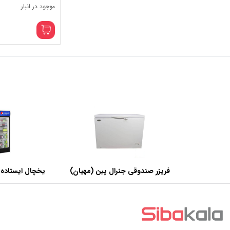
موجود در انبار
فریزر صندوقی جنرال پین (مهیان)
یخچال ایستاده 
با ظرفیت 440 لیتر
عرض 60 سانتی متر