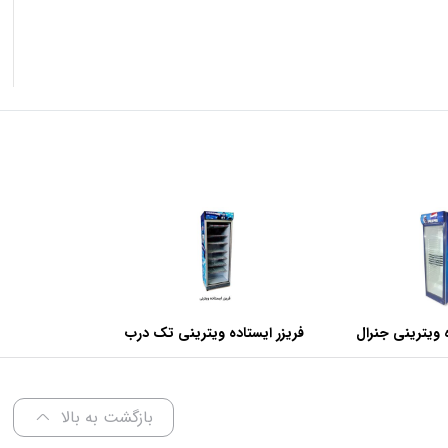
 ویترینی جنرال
فریزر ایستاده ویترینی تک درب
عرض 70 سانتی متر
بازگشت به بالا