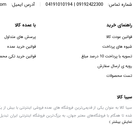
|
شماره تماس:
09192422300 | 04191010194
آدرس ایمیل:
com
راهنمای خرید
با عمده کالا
قوانین عودت کالا
پرسش های متداول
شیوه های پرداخت
قوانین خرید عمده
تسویه با پرداخت 10 درصد مبلغ
قوانین خرید تکی محص
رویه ی ارسال سفارش
تست محصولات
سیبا کالا
شده تا همگام با فروشگاه‌های معتبر جهان، به بزرگ‌ترین فروشگاه اینترنتی ایران تبدیل
نمایش بیشتر
خطور می‌کند در اینجا پیدا خواهید کرد.