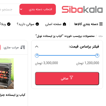
دسته بندی کالاها
صفحه اصلی
سوالی دارید؟
وبلا
/
محصولات برچسب خورده “کباب پز ایستاده نوبل”
خانه
فیلتر براساس قیمت:
مرتب سازی:
حداقل
حداكثر
1,200,000 تومان
3,300,000 تومان
قیمت
قيمت
صافی
کباب پز ایستاده جنرال