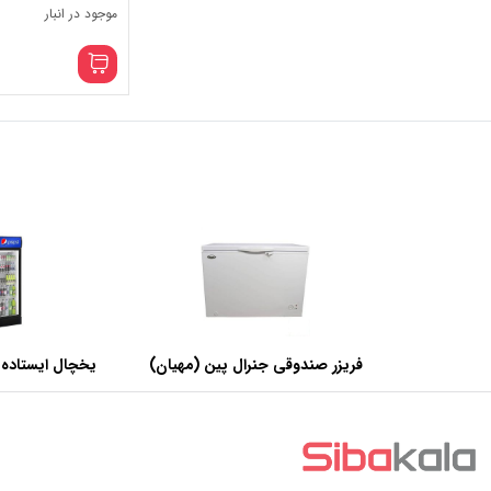
موجود در انبار
فریزر صندوقی جنرال پین (مهیان)
یخچال ایستاده 
با ظرفیت 440 لیتر
عرض 60 سانتی متر