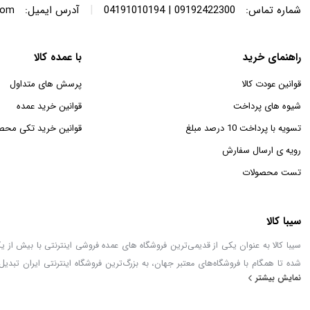
|
شماره تماس:
09192422300 | 04191010194
آدرس ایمیل:
com
راهنمای خرید
با عمده کالا
قوانین عودت کالا
پرسش های متداول
شیوه های پرداخت
قوانین خرید عمده
تسویه با پرداخت 10 درصد مبلغ
قوانین خرید تکی محص
رویه ی ارسال سفارش
تست محصولات
سیبا کالا
شده تا همگام با فروشگاه‌های معتبر جهان، به بزرگ‌ترین فروشگاه اینترنتی ایران تبدیل
نمایش بیشتر
خطور می‌کند در اینجا پیدا خواهید کرد.