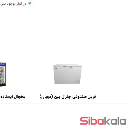
در انبار موجود نمی
فریزر صندوقی جنرال پین (مهیان)
یخچال ایستاده 
با ظرفیت 440 لیتر
عرض 60 سانتی متر