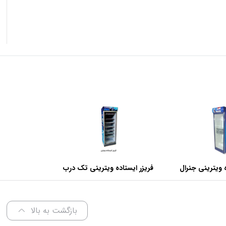
 ویترینی جنرال
فریزر ایستاده ویترینی تک درب
عرض 70 سانتی متر
بازگشت به بالا