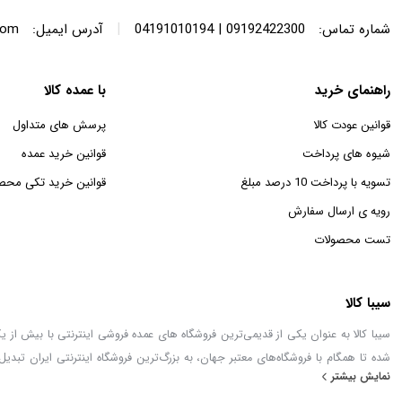
|
شماره تماس:
09192422300 | 04191010194
آدرس ایمیل:
com
راهنمای خرید
با عمده کالا
قوانین عودت کالا
پرسش های متداول
شیوه های پرداخت
قوانین خرید عمده
تسویه با پرداخت 10 درصد مبلغ
قوانین خرید تکی محص
رویه ی ارسال سفارش
تست محصولات
سیبا کالا
شده تا همگام با فروشگاه‌های معتبر جهان، به بزرگ‌ترین فروشگاه اینترنتی ایران تبدیل
نمایش بیشتر
خطور می‌کند در اینجا پیدا خواهید کرد.