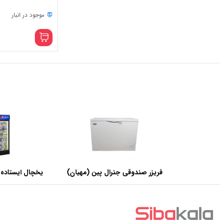
موجود در انبار
فریزر صندوقی جنرال پین (مهیان)
یخچال ایستاده 
با ظرفیت 440 لیتر
عرض 60 سانتی متر