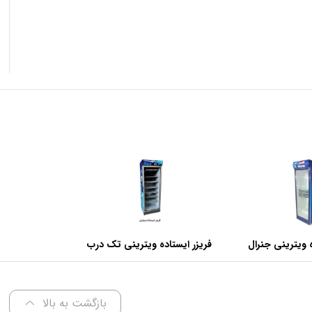
 ویترینی جنرال
فریزر ایستاده ویترینی تک درب
عرض 70 سانتی متر
بازگشت به بالا