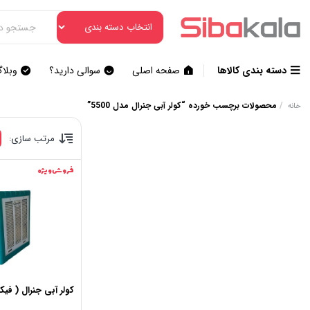
دسته بندی کالاها
صفحه اصلی
سوالی دارید؟
وبلا
/
محصولات برچسب خورده “کولر آبی جنرال مدل 5500”
خانه
مرتب سازی:
فروش ویژه
کولر آبی جنرال ( فیکو )