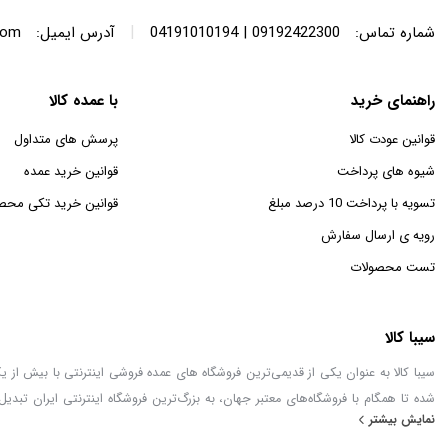
|
شماره تماس:
09192422300 | 04191010194
آدرس ایمیل:
com
راهنمای خرید
با عمده کالا
قوانین عودت کالا
پرسش های متداول
شیوه های پرداخت
قوانین خرید عمده
تسویه با پرداخت 10 درصد مبلغ
قوانین خرید تکی محص
رویه ی ارسال سفارش
تست محصولات
سیبا کالا
شده تا همگام با فروشگاه‌های معتبر جهان، به بزرگ‌ترین فروشگاه اینترنتی ایران تبدیل
نمایش بیشتر
خطور می‌کند در اینجا پیدا خواهید کرد.