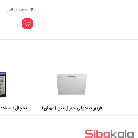
موجود در انبار
فریزر صندوقی جنرال پین (مهیان)
یخچال ایستاده 
با ظرفیت 440 لیتر
عرض 60 سانتی متر