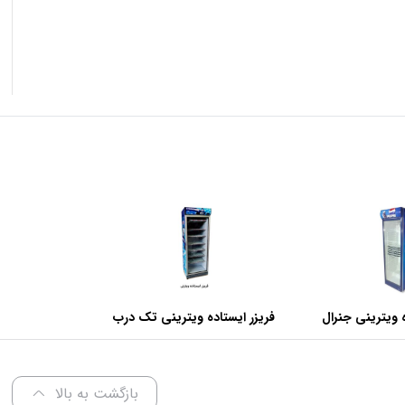
 ویترینی جنرال
فریزر ایستاده ویترینی تک درب
عرض 70 سانتی متر
بازگشت به بالا