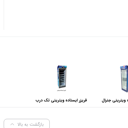
 ویترینی جنرال
فریزر ایستاده ویترینی تک درب
عرض 70 سانتی متر
بازگشت به بالا