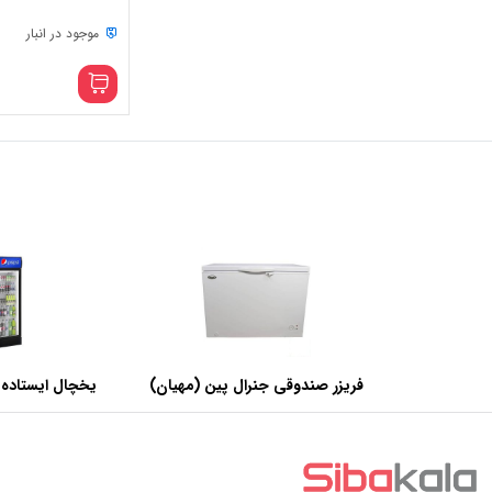
موجود در انبار
فریزر صندوقی جنرال پین (مهیان)
یخچال ایستاده 
با ظرفیت 440 لیتر
عرض 60 سانتی متر