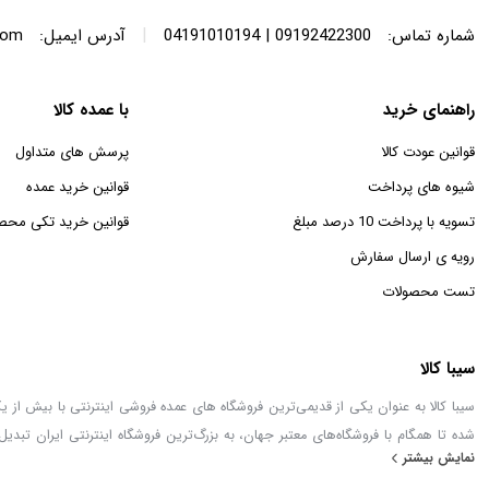
|
شماره تماس:
09192422300 | 04191010194
آدرس ایمیل:
com
راهنمای خرید
با عمده کالا
قوانین عودت کالا
پرسش های متداول
شیوه های پرداخت
قوانین خرید عمده
تسویه با پرداخت 10 درصد مبلغ
قوانین خرید تکی محص
رویه ی ارسال سفارش
تست محصولات
سیبا کالا
شده تا همگام با فروشگاه‌های معتبر جهان، به بزرگ‌ترین فروشگاه اینترنتی ایران تبدیل
نمایش بیشتر
خطور می‌کند در اینجا پیدا خواهید کرد.