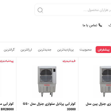
گ
تماس با ما
پیشفرض
محبوبیت
پربازدیدترین
جدیدترین
ارزانترین
گرانترین
فروش ویژه
پیشنهاد ویژه
لزی جنرال پین مدل
کولر آبی پرتابل سلولزی جنرال مدل GS-
کولر آبی م
BR28000
33000