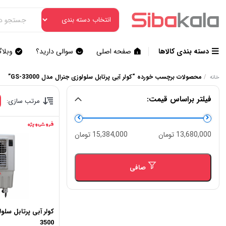
دسته بندی کالاها
صفحه اصلی
سوالی دارید؟
وبلا
/
محصولات برچسب خورده “کولر آبی پرتابل سلولوزی جنرال مدل GS-33000”
خانه
فیلتر براساس قیمت:
مرتب سازی:
فروش ویژه
حداقل
حداكثر
13,680,000 تومان
15,384,000 تومان
قیمت
قيمت
صافی
کولر آبی پرتابل سلو
3500