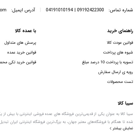
|
شماره تماس:
09192422300 | 04191010194
آدرس ایمیل:
com
راهنمای خرید
با عمده کالا
قوانین عودت کالا
پرسش های متداول
شیوه های پرداخت
قوانین خرید عمده
تسویه با پرداخت 10 درصد مبلغ
قوانین خرید تکی محص
رویه ی ارسال سفارش
تست محصولات
سیبا کالا
شده تا همگام با فروشگاه‌های معتبر جهان، به بزرگ‌ترین فروشگاه اینترنتی ایران تبدیل
نمایش بیشتر
خطور می‌کند در اینجا پیدا خواهید کرد.