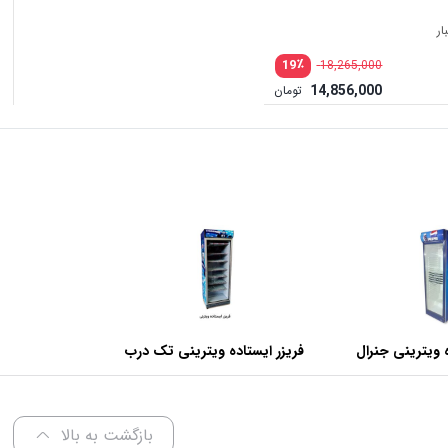
ار
٪
19
18,265,000
14,856,000
تومان
15,535,000 تومان
 ویترینی جنرال
فریزر ایستاده ویترینی تک درب
عرض 70 سانتی متر
بازگشت به بالا