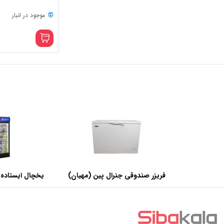
موجود در انبار
فریزر صندوقی جنرال پین (مهیان)
یخچال ایستاده 
با ظرفیت 440 لیتر
عرض 60 سانتی متر