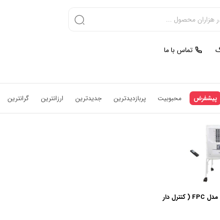
گ
تماس با ما
پیشفرض
محبوبیت
پربازدیدترین
جدیدترین
ارزانترین
گرانترین
کولر آبی جنرال سون مدل FPC ( کنترل دار