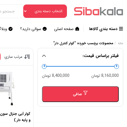
دسته بندی کالاها
صفحه اصلی
سوالی دارید؟
وبلا
/
محصولات برچسب خورده “کولر کنترل دار”
خانه
فیلتر براساس قیمت:
مرتب سازی:
حداقل
حداكثر
8,160,000 تومان
8,400,000 تومان
قیمت
قيمت
صافی
و پایه دار )