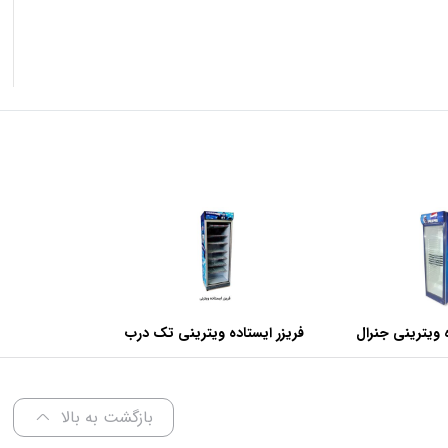
 ویترینی جنرال
فریزر ایستاده ویترینی تک درب
عرض 70 سانتی متر
بازگشت به بالا