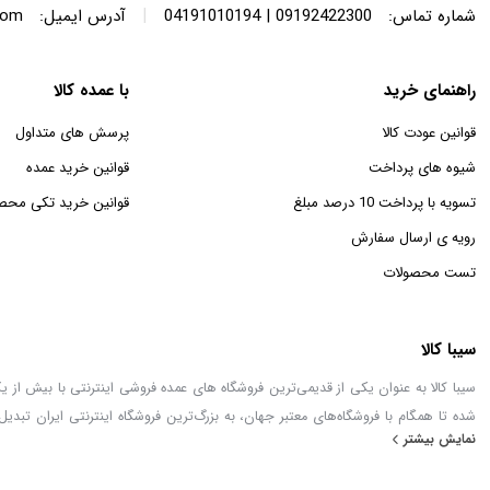
|
شماره تماس:
09192422300 | 04191010194
آدرس ایمیل:
com
راهنمای خرید
با عمده کالا
قوانین عودت کالا
پرسش های متداول
شیوه های پرداخت
قوانین خرید عمده
تسویه با پرداخت 10 درصد مبلغ
قوانین خرید تکی محص
رویه ی ارسال سفارش
تست محصولات
سیبا کالا
شده تا همگام با فروشگاه‌های معتبر جهان، به بزرگ‌ترین فروشگاه اینترنتی ایران تبدیل
نمایش بیشتر
خطور می‌کند در اینجا پیدا خواهید کرد.