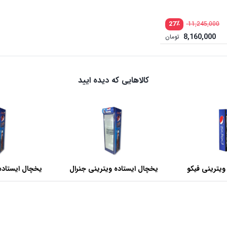
٪
27
11,245,000
8,160,000
تومان
کالاهایی که دیده ایید
ویترینی فیکو
یخچال ایستاده ویترینی جنرال
یخچال ایستاده
عرض 60 سانتی متر
عرض 70 سانتی متر