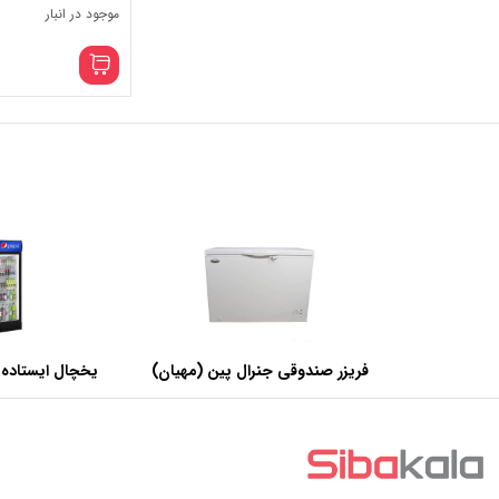
موجود در انبار
فریزر صندوقی جنرال پین (مهیان)
یخچال ایستاده 
با ظرفیت 440 لیتر
عرض 60 سانتی متر