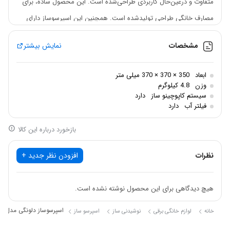
متفاوت و درعین‌حال کاربردی طراحی‌شده است. این محصول ساده، برای
مصارف خانگی طراحی تولیدشده است. همچنین این اسپرسوساز دارای
سینی چکه گیر هم است که بر نظافت و تمیزی روند کار، تاثیر زیادی دارد.
مشخصات
نمایش بیشتر
از دیگر مزیت‌های این دستگاه می‌توان به قابلیت درست کردن قهوه
فرانسه با ظرفیت 10 فنجان اشاره کرد. مدل BCO320 قابلیت درست کردن
ابعاد
350 × 370 × 370 میلی متر
قهوه اسپرسو با ظرفیت 4 فنجان به‌صورت هم‌زمان دارد. لازم به ذکر است
وزن
4.8 کیلوگرم
سیستم کاپوچینو ساز
دارد
که صفحه گرم نگه‌دارنده این محصول، می‌توان تا مدت زیادی، قهوه
فیلتر آب
دارد
فرانسه شمارا گرم نگه دارد. در نظر داشته باشید که دلونگی، یک شرکت
بازخورد درباره این کالا
ایتالیایی است که بیش از 100 سال قدمت دارد. این شرکت در زمینه‌های
مختلفی ازجمله لوازم‌خانگی برقی از مثل غذاساز، مایکروویو، مخلوط‌کن و
نظرات
افزودن نظر جدید +
غیره، فعالیت‌های گسترده‌ای را در سراسر جهان انجام می‌دهد. همچنین
کیفیت ساخت محصولات این شرکت بیش‌ازپیش، تضمین‌شده
هیچ دیدگاهی برای این محصول نوشته نشده است.
اسپرسوساز دلونگی مدل BCO320
خانه
لوازم خانگی برقی
نوشیدنی ساز
اسپرسو ساز