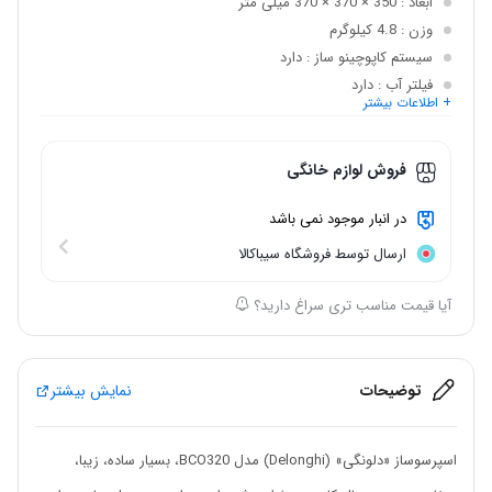
ابعاد
: 350 × 370 × 370 میلی متر
وزن
: 4.8 کیلوگرم
سیستم کاپوچینو ساز
: دارد
فیلتر آب
: دارد
+ اطلاعات بیشتر
توان
: 1700 وات
قابلیت استفاده از
: پودر قهوه
فروش لوازم خانگی
در انبار موجود نمی باشد
ارسال توسط فروشگاه سیباکالا
آیا قیمت مناسب تری سراغ دارید؟
توضیحات
نمایش بیشتر
اسپرسوساز «دلونگی» (Delonghi) مدل BCO320، بسیار ساده، زیبا،