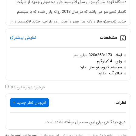
دستگاه قهوه ساز کپسولی مدل لاتیسیما وان محصولی جدید از شرکت
نامدار نسپرسو می باشد که در سال 2018 روانه بازار شده که با سیستم
جدید کاپوچینو ساز و لاته ساز همراه است . در طراحی جدید لاتیسیما وان
بر خلاف مدل های تاچ و پرو مخزن شیر کوچکتری استفاده شده که از دور
مشخصات
نمایش بیشتر
ریز بیشتر شیر جلوگیری شود . نشانگر های مختلف بر روی سطح مخزن
شیر که به شما نشان می دهد برای هر نوشیدنی (مانند کاپوچینو یا لاته )
ابعاد
173×258×320 میلی متر
چه مقدار شیر باید داخل مخزن بریزید و همچنین سیستم جدید کاپوچینو
وزن
4 کیلوگرم
سیستم کاپوچینو ساز
دارد
ساز که ابتدا شیر را به داخل فنجان شما می ریزد و سپس قهوه را . این
فیلتر آب
ندارد
محصول برنامه ریزی شده برای سه نوع قهوه می باشد : اسپرسو و لانگو و
بازخورد درباره این کالا
ترکیبی همراه با شیر همچون لاته و کاپوچینو ,همچنین به یکی از ویژگی
های خوب این محصول می توان به قیمت ارزانتر آن نسبت به لاتیسیما
نظرات
افزودن نظر جدید +
پرو اشاره کرد. این محصول ساخت سفارشی نسپرسو توسط شرکت
delonghi می باشد .این دستگاه همچنین جایزه برتر
هیچ دیدگاهی برای این محصول نوشته نشده است.
اسپرسوساز نسپرسو مدل Lattissima one
خانه
لوازم خانگی برقی
نوشیدنی ساز
اسپرسو ساز