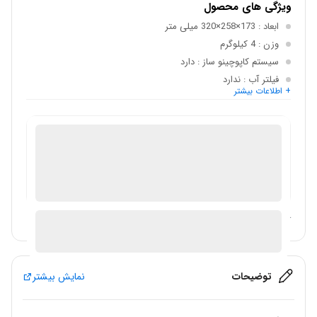
ویژگی های محصول
ابعاد
: 173×258×320 میلی متر
وزن
: 4 کیلوگرم
سیستم کاپوچینو ساز
: دارد
فیلتر آب
: ندارد
+ اطلاعات بیشتر
قابلیت تولید کف شیر
: دارد
قابلیت استفاده از
: کپسول
فروش لوازم خانگی
در انبار موجود نمی باشد
ارسال توسط فروشگاه سیباکالا
آیا قیمت مناسب تری سراغ دارید؟
توضیحات
نمایش بیشتر