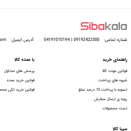
با ظرفیت 440 لیتر
SWF120A ظرفیت 12 کیلوگرم
|
شماره تماس:
09192422300 | 04191010194
آدرس ایمیل:
com
راهنمای خرید
با عمده کالا
قوانین عودت کالا
پرسش های متداول
شیوه های پرداخت
قوانین خرید عمده
تسویه با پرداخت 10 درصد مبلغ
قوانین خرید تکی محص
رویه ی ارسال سفارش
تست محصولات
سیبا کالا