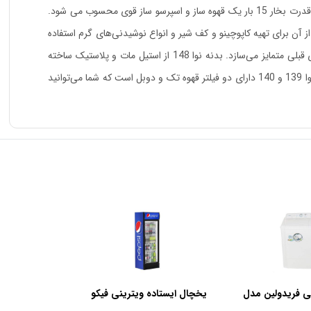
اسپرسوساز نوا 148 NOVA با طراحی عالی یک دستگاه پر قدرت و کاملاً کاربردی برای مصارف خانگی و یا کافه های کوچک است. اسپرسو ساز نوا 148 با قدرت بخار 15 بار یک قهوه ساز و اسپرسو ساز قوی محسوب می شود.
است. نوا 148 مجهز به نازل تولید بخار و آب جوش است که از آن برای تهیه کاپوچینو و کف شیر و انواع نوشیدنی‌های گرم استفاده
می‌شود. در مدل نوا 148 نازل بخار قابل چرخش طراحی شده است که استفاده از آن را ساده کرده است. ظاهر متفاوت و جذاب، این مدل را از مدل های قبلی متمایز می‌سازد. بدنه نوا 148 از استیل مات و پلاستیک ساخته
شده که زیبایی آن را دو چندان کرده است. همچنین ظرفیت آب بیشتر نسبت به مدل های پیشین از مزیت‌های این مدل از نوا است. نوا 148 نیز مانند نوا 139 و 140 دارای دو فیلتر قهوه تک و دوبل است که شما می‌توانید
ی فریدولین مدل
یخچال ایستاده ویترینی فیکو