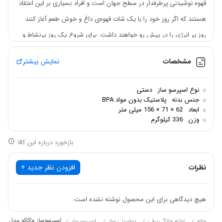
قهوه نوشیدنی پرطرفدار در سطح جهان است و افراد بسیاری بر این اعتقاد
هستند که اگر روز خود را با یک شات قهوه‌ی داغ و خوش طعم آغاز کنند
روز پر انرژی را در پیش رو خواهند داشت. برای شروع یک روز پرنشاط و
لذت بردن از Crema حتماً نیاز به اسپرسوسازهای برقی گران قیمت نیست.
مشخصات
نمایش بیشتر
یکی از محصولات جالب که برای تولید قهوه اسپرسو مورد استفاده قرار
می‌گیرد نانوپرسو ( Nanopresso ) است. نانوپرسو یک اسپرسوساز قابل
نوع اسپرسو ساز
دستی
حمل، محصول شرکت واکاکو (Wacaco) بوده. شما می‌توانید بدون نیاز به
جنس بدنه
پلاستیک بدون مواد BPA
ابعاد
62 × 71 × 156 میلی متر
برق و تنها با نیروی دست خود برای پمپاژ، توسط این دستگاه قهوه اسپرسو
وزن
336 کیلوگرم
دلخواه خود را تهیه نمایید. ابعاد مناسب و استفاده سریع و آسان از
بازخورد درباره این کالا
ویژگی‌های این محصول منحصر به‌فرد است و به‌دلیل وزن مناسب این
محصول، به‌راحتی می‌توانید در خانه، محل کار، تفریح و… از طعم عالی
نظرات
افزودن نظر جدید +
نوشیدنی خود لذت ببرید. در این مدل، پودر قهوه و آب جوش هریک دارای
محفظه مخصوص به خود است و جهت
هیچ دیدگاهی برای این محصول نوشته نشده است.
اسپرسوساز واکاکو مدل Nanopresso
خانه
لوازم خانگی برقی
نوشیدنی ساز
اسپرسو ساز