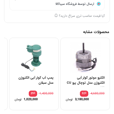
ارسال توسط فروشگاه سیباکالا
آیا قیمت مناسب تری سراغ دارید؟
محصولات مشابه
الکترو موتور کولر آبی
پمپ آب کولر آبی الکتروژن
ال
الکتروژن مدل توچال پرو CU
مدل سبلان
۱/۸
اس
00
٪
1,430,000
٪
4,680,000
29
32
قیمت
3,180,000
تومان
1,020,000
تومان
اصلی:
قیمت
4,680,000 تومان
فعلی:
بود.
3,180,000 تومان.