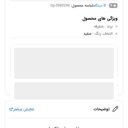
0
دیدگاه
شناسه محصول:
ttp-3980290
0
ویژگی های محصول
برند
: متفرقه
انتخاب رنگ
:
سفید
فروش لوازم خانگی
در انبار موجود نمی باشد
ارسال توسط فروشگاه سیباکالا
آیا قیمت مناسب تری سراغ دارید؟
توضیحات
نمایش بیشتر