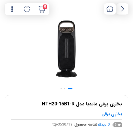
0
بخاری برقی مایدیا مدل NTH20-15B1-R
بخاری برقی
0
دیدگاه
شناسه محصول:
ttp-3530719
0