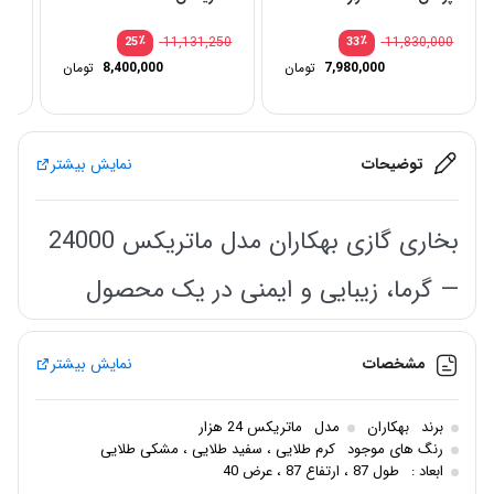
50
٪
11,131,250
٪
11,830,000
25
33
7,980,000
تومان
8,400,000
تومان
توضیحات
نمایش بیشتر
بخاری گازی بهکاران مدل ماتریکس 24000
— گرما، زیبایی و ایمنی در یک محصول
اگر به دنبال
بخاری
گازی قدرتمند برای روزهای سرد زمستان هستید،
مشخصات
نمایش بیشتر
بخاری گازی
بهکاران
مدل ماتریکس 24000
بهترین انتخاب برای شماست.
این بخاری با طراحی مدرن، راندمان حرارتی بالا و مصرف بهینه‌ی گاز،
برند
بهکاران
مدل
ماتریکس 24 هزار
به‌راحتی محیط‌های بزرگ را گرم و دلپذیر می‌کند.
رنگ های موجود
کرم طلایی ، سفید طلایی ، مشکی طلایی
ابعاد :
طول 87 ، ارتفاع 87 ، عرض 40
—