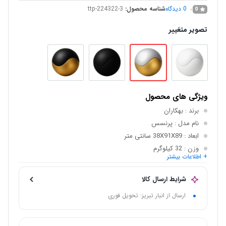
0
دیدگاه
شناسه محصول:
ttp-224322-3
0
تصویر متغییر
ویژگی های محصول
برند
: بهکاران
نام مدل
: پرنسس
ابعاد
: 38X91X89 سانتی متر
وزن
: 32 کیلوگرم
+ اطلاعات بیشتر
نوع سوخت
: گاز شهری
قابلیت ها
: تنظیم دما
شرایط ارسال کالا
ارسال از انبار تبریز: تحویل فوری