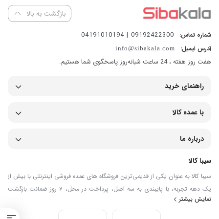
بازگشت به بالا
09192422300 | 04191010194
شماره تماس:
آدرس ایمیل:
info@sibakala.com
هفت روز هفته ، 24 ساعت شبانه‌روز پاسخگوی شما هستیم.
راهنمای خرید
با عمده کالا
درباره ما
سیبا کالا
سیبا کالا به عنوان یکی از قدیمی‌ترین فروشگاه های عمده فروشی اینترنتی با بیش از
یک دهه تجربه، با پایبندی به سه اصل، پرداخت در محل، ۷ روز ضمانت بازگشت
نمایش بیشتر
کالا و تضمین اصل‌بودن کالا موفق شده تا همگام با فروشگاه‌های معتبر جهان، به
بزرگ‌ترین فروشگاه اینترنتی ایران تبدیل شود. به محض ورود به سایت سیبا کالا با