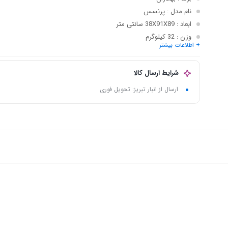
نام مدل
: پرنسس
ابعاد
: 38X91X89 سانتی متر
وزن
: 32 کیلوگرم
+ اطلاعات بیشتر
نوع سوخت
: گاز شهری
قابلیت ها
: تنظیم دما
شرایط ارسال کالا
ارسال از انبار تبریز: تحویل فوری