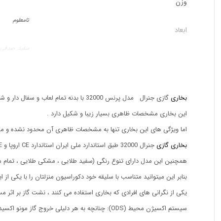
وزن
نامعلوم
ابعاد
سفید, صدفی
رنگ
بهکاران
برند بخاری
بخاری
گازی جنرال مدل پرنس 32000 با بدنه تمام لعاب و سفال دار و شیشه های حرارت دیده نشکن یکی از مدل های با کیفیت تولید شده میباشد .
این بخاری مشخصات ظاهری بسیار زیبا و شکیل دارد .
اما ویژگی های این بخاری تنها به مشخصات ظاهری آن محدود نشده و مش
بخاری گازی
جنرال 32000 طبق استاندارد ملی ایران استاندارد CE اروپا و TSE ترکیه می باشد.
همچنین این مدل دارای تنوع رنگی (سفید طلایی ، مشکی طلایی ، تمام 
بنابر این میتوانید متناسب با سلیقه خود دکوراسیون منزلتان را با یکی از
یکی از نگرانی های افرادی که بخاری استفاده می کنند ، نشت گاز بر اث
سیستم اکسیژن محیط (ODS): چنانچه به هر دلیلی خروج گاز مونو اکسیدکربن از بخاری با مشکل مواجه شود و اکسیژن موجود در محیط به کمتر از حد استاندارد برسد ،