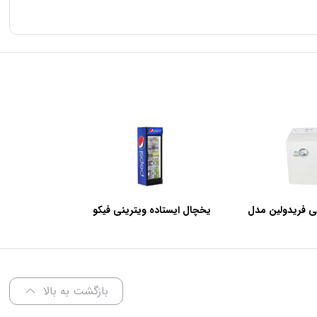
ی فریدولین مدل
یخچال ایستاده ویترینی فیکو
عرض 60 سانتی متر
بازگشت به بالا