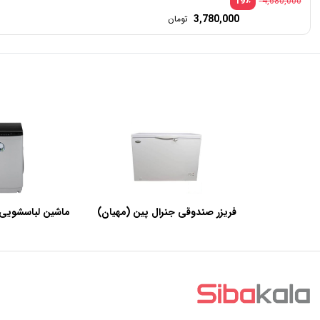
٪
19
4,680,000
3,780,000
تومان
فریزر صندوقی جنرال پین (مهیان)
ماشین لباسشویی 
با ظرفیت 440 لیتر
SWF120A ظرفیت 12 کیلوگرم