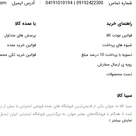
|
شماره تماس:
09192422300 | 04191010194
آدرس ایمیل:
com
راهنمای خرید
با عمده کالا
قوانین عودت کالا
پرسش های متداول
شیوه های پرداخت
قوانین خرید عمده
تسویه با پرداخت 10 درصد مبلغ
قوانین خرید تکی محص
رویه ی ارسال سفارش
تست محصولات
سیبا کالا
شده تا همگام با فروشگاه‌های معتبر جهان، به بزرگ‌ترین فروشگاه اینترنتی ایران تبدیل
نمایش بیشتر
خطور می‌کند در اینجا پیدا خواهید کرد.