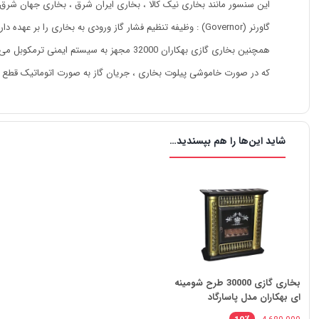
این سنسور مانند بخاری نیک کالا ، بخاری ایران شرق ، بخاری جهان شرق ،
گاورنر (Governor) : وظیفه تنظیم فشار گاز ورودی به بخاری را بر عهده دارد و از خاموش شدن دستگاه در زمان تغییر فشار گاز جلوگیری می کند.
همچنین بخاری گازی بهکاران 32000 مجهز به سیستم ایمنی ترمکوبل می باشد
که در صورت خاموشی پیلوت بخاری ، جریان گاز به صورت اتوماتیک قطع می گردد .
شاید این‌ها را هم بپسندید…
بخاری گازی 30000 طرح شومینه
ای بهکاران مدل پاسارگاد